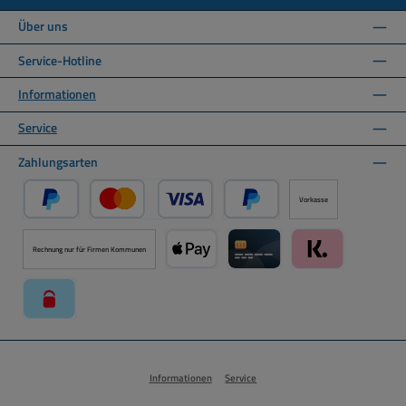
Über uns
Service-Hotline
Informationen
Service
Zahlungsarten
Vorkasse
PayPal
Kredit- oder Debitkarte über PayPal
Später Bezahlen über PayPal
Rechnung nur für Firmen Kommunen
Apple Pay über Mollie Zahlungssystem
Kreditkarte über Mollie Zahl
Klarna über Moll
paysafecard über Mollie Zahlungssystem
Informationen
Service