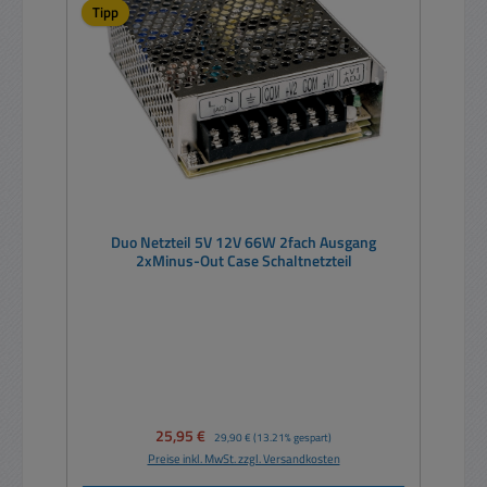
Tipp
Duo Netzteil 5V 12V 66W 2fach Ausgang
2xMinus-Out Case Schaltnetzteil
Verkaufspreis:
25,95 €
Regulärer Preis:
29,90 €
(13.21% gespart)
Preise inkl. MwSt. zzgl. Versandkosten