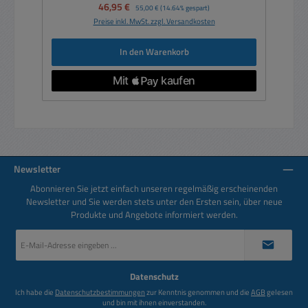
Verkaufspreis:
46,95 €
Regulärer Preis:
55,00 €
(14.64% gespart)
Preise inkl. MwSt. zzgl. Versandkosten
In den Warenkorb
Newsletter
Abonnieren Sie jetzt einfach unseren regelmäßig erscheinenden
Newsletter und Sie werden stets unter den Ersten sein, über neue
Produkte und Angebote informiert werden.
E-
Mail-
Adresse
*
Datenschutz
Ich habe die
Datenschutzbestimmungen
zur Kenntnis genommen und die
AGB
gelesen
und bin mit ihnen einverstanden.