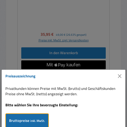
Verkaufspreis:
35,95 €
Regulärer Preis:
49,00 €
(26.63% gespart)
Preise inkl. MwSt. zzgl. Versandkosten
In den Warenkorb
Preisauszeichnung
Privatkunden können Preise mit MwSt. (brutto) und Geschäftskunden
Rabatt
%
Preise ohne MwSt. (netto) angezeigt werden.
Tipp
Bitte wählen Sie Ihre bevorzugte Einstellung:
Bruttopreise
inkl. MwSt.