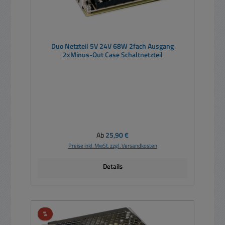
Duo Netzteil 5V 24V 68W 2fach Ausgang
2xMinus-Out Case Schaltnetzteil
Regulärer Preis:
Ab
25,90 €
Preise inkl. MwSt. zzgl. Versandkosten
Details
Rabatt
%