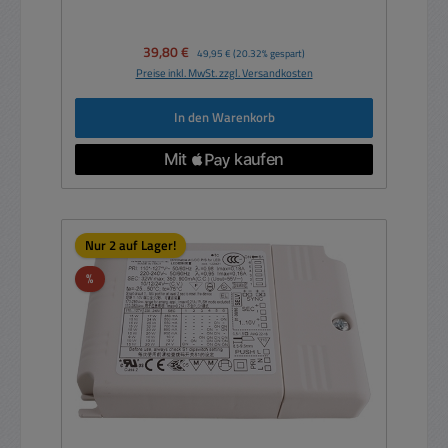
Verkaufspreis:
39,80 €
Regulärer Preis:
49,95 €
(20.32% gespart)
Preise inkl. MwSt. zzgl. Versandkosten
In den Warenkorb
Nur 2 auf Lager!
Rabatt
%