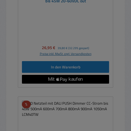
bis 45W 20-60VDC out
Verkaufspreis:
26,95 €
Regulärer Preis:
39,80 €
(32.29% gespart)
Preise inkl. MwSt. zzgl. Versandkosten
In den Warenkorb
Rabatt
%