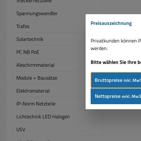
Steckernetzteile
Spannungswandler
Preisauszeichnung
Trafos
Solartechnik
Privatkunden können Pr
werden.
PC NB PoE
Bitte wählen Sie Ihre 
Abschirmmaterial
Module + Bausätze
Bruttopreise
inkl. MwS
Elektromaterial
Nettopreise
exkl. MwS
IP-Norm Netzteile
Lichtechnik LED Halogen
USV