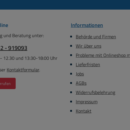
line
Informationen
g und Beratung unter:
Behörde und Firmen
Wir über uns
62 - 919093
Probleme mit Onlineshop 
 - 12.30 und 13:30-18:00 Uhr
Lieferfristen
ser
Kontaktformular
.
Jobs
AGBs
rrufen
Widerrufsbelehrung
Impressum
Kontakt