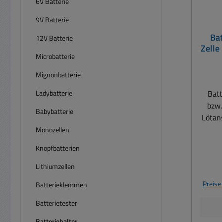
6V Batterie
9V Batterie
Bat
12V Batterie
Zelle
Microbatterie
Mignonbatterie
Ladybatterie
Batt
bzw.
Babybatterie
Lötanschluß Bat
Ze
Monozellen
gena
Knopfbatterien
Bat
Schwa
Lithiumzellen
Zel
Preise
Batterieklemmen
Abme
Batterietester
sie
Batteriehalter