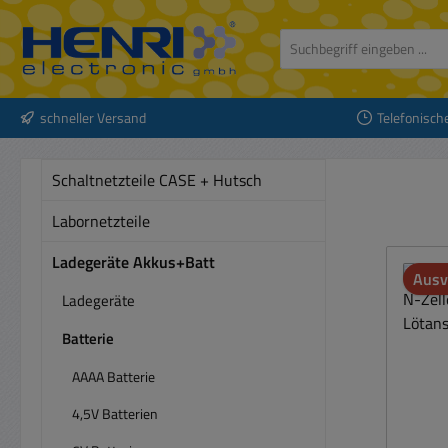
 Hauptinhalt springen
Zur Suche springen
Zur Hauptnavigation springen
schneller Versand
Telefonisch
Schaltnetzteile CASE + Hutsch
Labornetzteile
Ladegeräte Akkus+Batt
Ausv
Ladegeräte
Batterie
AAAA Batterie
4,5V Batterien