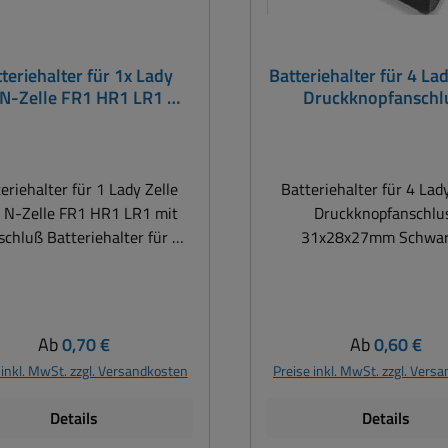
teriehalter für 1x Lady
Batteriehalter für 4 La
 N-Zelle FR1 HR1 LR1 mit
Druckknopfanschl
Lötanschluß
31x28x27mm
eriehalter für 1 Lady Zelle
Batteriehalter für 4 Lad
 N-Zelle FR1 HR1 LR1 mit
Druckknopfanschlu
teriehalter für N-
31x28x27mm Schwar
lle oder auch Lady Zellen
Kunststoffhalter für 2x 
nnt passend auch zu IEC-
also Ladybatterien oder L
terietypen FR1, HR1, LR1
Druckknopfanschluss Abm.:
rzer Kunststoffhalter 1x N-
31x28x27mm
Regulärer Preis:
Regulärer Pre
Ab
0,70 €
Ab
0,60 €
le also Ladybatterien oder
 inkl. MwSt. zzgl. Versandkosten
Preise inkl. MwSt. zzgl. Vers
Ladyakkus. Lötanschluß
ssungen: 35 x 14 x 13mm (
Details
Details
he auch Zeichnug weitere