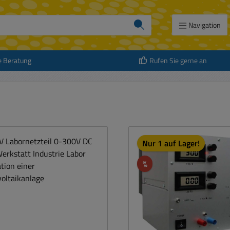
Navigation
e Beratung
Rufen Sie gerne an
Nur 1 auf Lager!
Rabatt
%