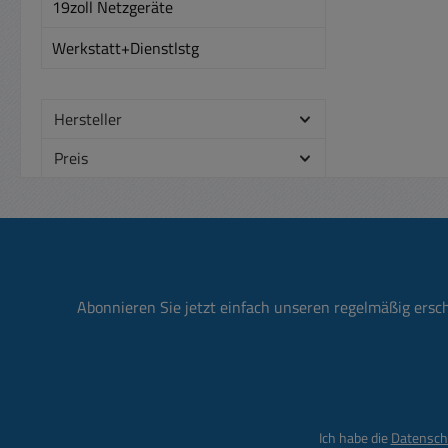
19zoll Netzgeräte
Grob-
stell
Bet
Werkstatt+Dienstlstg
und
Übert
A
g 
gerege
Hersteller
Ein
) 
Preis
mass
Tra
300
RAL70
4A
licht
elekt
EN615
108
Abonnieren Sie jetzt einfach unseren regelmäßig ersc
3 ; 
1200
kan
-7/+
Schra
Re
443x
St
Sch
Ich habe die
Datensch
1mA 