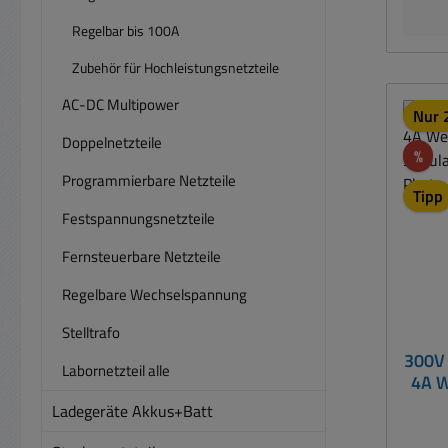
Einst
0
Regelbar bis 100A
Stro
Zubehör für Hochleistungsnetzteile
E
Feinre
AC-DC Multipower
Nur 2
Fein
Doppelnetzteile
LED
Rab
%
St
Programmierbare Netzteile
Tipp
Festspannungsnetzteile
Eing
60Hz Trennung Eingang/Ausgang
Fernsteuerbare Netzteile
gal
Masse
Regelbare Wechselspannung
300V (DC) Ausgangsst
Stelltrafo
Aus
300V 
A
Labornetzteil alle
4A W
Ladegeräte Akkus+Batt
Ku
Span