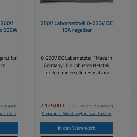
0-300V
250V Labornetzteil 0-250V DC
ax 600W
10A regelbar
gerät für
0-250V DC Labornetzteil "Made in
ice
Germany" Ein robustes Netzteil
.
für den universellen Einsatz im
r von
Service- bzw. Werkstattbereich,
,2A (
Industrie, Labor oder auch für die
( 600W )
Simulation einer
Photovoltaikanlage zur Prüfung
Verkaufspreis:
Regulärer Preis:
2.129,00 €
1% gespart)
2.399,00 €
(11.25% gespart)
pannung
von Wechselrichtern. Der
andkosten
Preise inkl. MwSt. zzgl. Versandkosten
und CC
Einsatzbereich dieses
AC 50-
Gleichspannungsregler sind sehr
b
In den Warenkorb
vielfältig. Technische Daten: