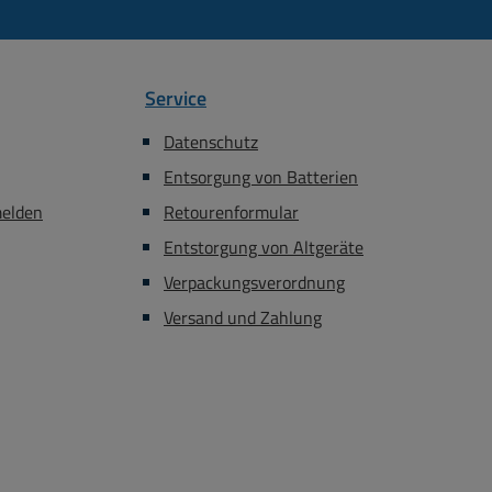
neben
geregelt
Service
serer
ll
Datenschutz
alem
Entsorgung von Batterien
VAC 50z
melden
Retourenformular
-7% )
Entstorgung von Altgeräte
ung
Verpackungsverordnung
anisch
Versand und Zahlung
300V DC
gsstrom
bis zu
rom
je nach
stung