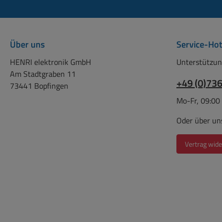
2m
Ü
10mAA
U
Zus
Über uns
Service-Hot
)
In
versc
HENRI elektronik GmbH
Unterstützun
Schut
Spa
Am Stadtgraben 11
Ausga
+49 (0)73
Ver
73441 Bopfingen
s
Mo-Fr, 09:00
Ei
Son
Oder über un
ander
Kup
S
Bet
Vertrag wide
Versa
we
Waren
Bet
ber
hier
Stro
f
erhältlich: Bst 