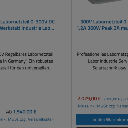
Labornetzteil 0-300V DC
300V Labornetzteil 
Werkstatt Industrie Labor
1,2A 360W Peak 2A m
Simulation einer
Photovoltaikanlage
V Regelbares Labornetzteil
Professionelles Labornetz
 Germany" Ein robustes
Labor Industrie Serv
zteil für den universellen
Solartechnik usw
insatz im Service- bzw.
Gleichspannungsregle
attbereich, Industrie, Labor
0...300V DC Strom 0...1
uch für die Simulation einer
360Watt ) kurzzeitig 2A 
ovoltaikanlage zur Prüfung
Technische Daten: Anzeigen 3½-
Verkaufspreis:
Regulärer Preis:
2.079,00 €
2.198,00 €
(5.4
on Wechselrichtern. Der
stellige LCD 13mm für S
Preise inkl. MwSt. zzgl. Vers
Einsatzbereich dieses
und Strom, LED für CV 
Regulärer Preis:
Ab
1.540,00 €
hspannungsregler sind sehr
Eingangsspannung 230V
 inkl. MwSt. zzgl. Versandkosten
In den Warenkor
g. Technische Daten:
60Hz Trennung Eingang/Ausgang