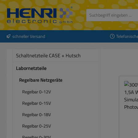
 Hauptinhalt springen
Zur Suche springen
Zur Hauptnavigation springen
schneller Versand
Telefonisch
Schaltnetzteile CASE + Hutsch
Labornetzteile
Regelbare Netzgeräte
Regelbar 0-12V
Regelbar 0-15V
Regelbar 0-18V
Regelbar 0-25V
Regelbar 0-30V