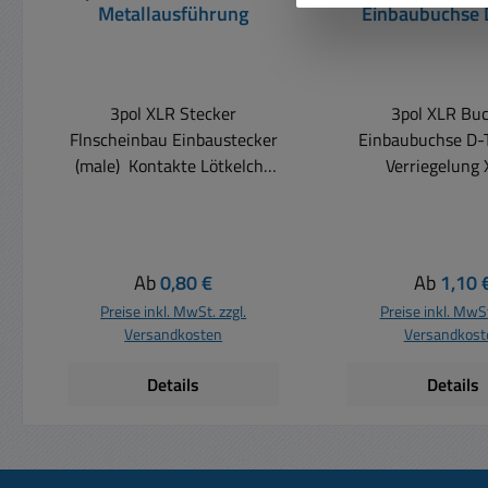
Metallausführung
Einbaubuchse 
Einsatz
3pol XLR Stecker
3pol XLR Bu
Flnscheinbau Einbaustecker
Einbaubuchse D-
(male) Kontakte Lötkelche
Verriegelung XLR-
XLR 3pol Einbaustecker
Einbaubuchse
(male ) Flanscheinbau
Verriegelung üb
Kontakte Lötkelche löten
Audiosignale
Farbe blank Material
erstklassiger Ton
Regulärer Preis:
Regulärer
Ab
0,80 €
Ab
1,10 
(Gehäuse)Zinkdruckguss,
Zum Einbau in Au
Preise inkl. MwSt. zzgl.
Preise inkl. MwSt
vernickelt Material
und zur Verbind
Versandkosten
Versandkost
(Steckbereich)Messing,
XLR-Audio- 
versilbert Montage
Mikrofonkabeln P
Details
Details
Flanschmontage
XLR-Kontakte für
Abmessungen: 22 x 35,6mm
Übertragungswid
(Frontabmessungen siehe
und klaren S
auch Zeichnung weitere
Mikrofonbuchse