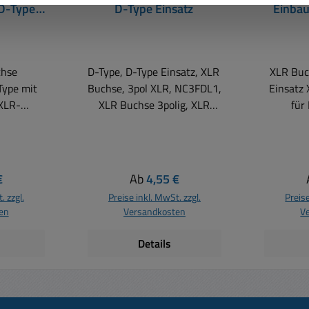
D-Type
D-Type Einsatz
Einba
chse
D-Type, D-Type Einsatz, XLR
XLR Buc
Type mit
Buchse, 3pol XLR, NC3FDL1,
Einsatz
XLR Buchse 3polig, XLR
für
 mit
Einbaubuchse, XLR Blende,
Multimed
erträgt
XLR Dose, Mikrofondose,
usw. Typ
 in
Lautsprecherdose, DMX
Mi
qualität
Dose, Lötkelch
Lautsp
 Preis:
Regulärer Preis:
€
Ab
4,55 €
diogeräte
Flanschmontage D-Type
Dose usw. XL
. zzgl.
Preise inkl. MwSt. zzgl.
Preise
ung von
3pol XLR Einbaustecker
3polig
en
Versandkosten
V
oder
(männlich) mit 3 Kontakten
(female
assgenaue
(male) mit Lötkelch D-Type
Type 
Details
 minimale
Flanschmontage
Abmessu
erstände
Abmessungen B: 26x31mm
Einb
ound
Einbaudurchmesser:
23,
 mit 3-
23,6mm 3polige
Ch