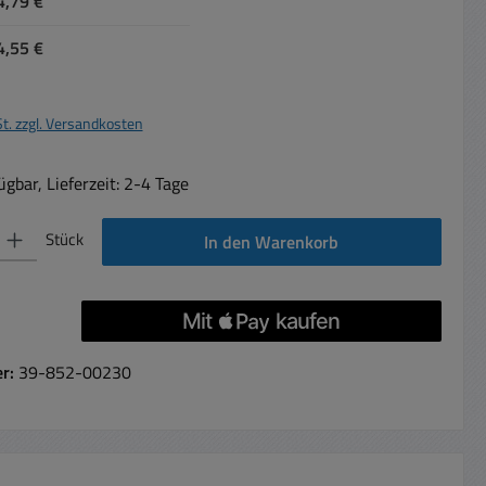
4,79 €
4,55 €
St. zzgl. Versandkosten
gbar, Lieferzeit: 2-4 Tage
 Gib den gewünschten Wert ein oder benutze die Schaltflächen um die Anzahl 
Stück
In den Warenkorb
er:
39-852-00230