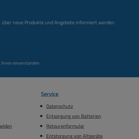
lüsse, vernickeltes
passendes
n, über neue Produkte und Angebote informiert werden.
 siehe im Zubehör
Register
 ihnen einverstanden.
Service
Datenschutz
Entsorgung von Batterien
melden
Retourenformular
Entstorgung von Altgeräte