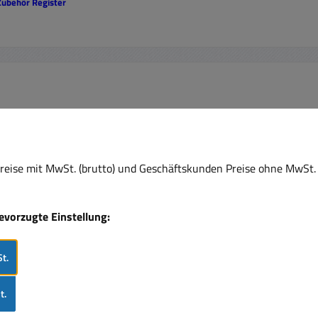
 Zubehör Register
eise mit MwSt. (brutto) und Geschäftskunden Preise ohne MwSt. 
bevorzugte Einstellung:
t.
t.
chse
3pol XLR Einbaustecker
3po