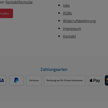
ser
Kontaktformular
.
Jobs
AGBs
rrufen
Widerrufsbelehrung
Impressum
Kontakt
Zahlungsarten
Vorkasse
Rechnung nur für Firmen Kommunen
- oder Debitkarte über PayPal
Später Bezahlen über PayPal
Apple P