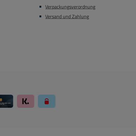
Verpackungsverordnung
Versand und Zahlung
ay über Mollie Zahlungssystem
Kreditkarte über Mollie Zahlungssystem
Klarna über Mollie Zahlungssystem
paysafecard über Mollie Zahlungssystem