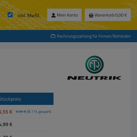
inkl. MwSt.
Mein Konto
Warenkorb
0,00 €
Rechnungszahlung für Firmen/Behörden
Stückpreis
5,55 €
6,04 €
(8.11% gespart)
4,99 €