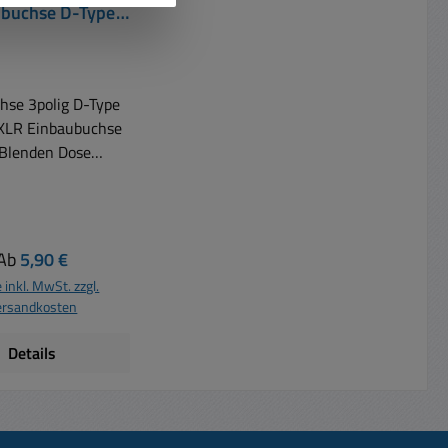
ubuchse D-Type
Einsatz
hse 3polig D-Type
 XLR Einbaubuchse
 Blenden Dose
ia Halle PA Audio
ischer Einsatz als
krofondose,
recherdose, DMX
Regulärer Preis:
Ab
5,90 €
R Buchse
 inkl. MwSt. zzgl.
 mit 3 Kontakten
ersandkosten
) mit Lötkelch D-
Flanschmontage
Details
ngen B: 26x31mm
audurchmesser:
6mm 3 polige
assisbuchse