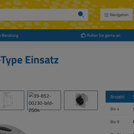
Navigation
e Beratung
Rufen Sie gerne an
-Type Einsatz
Anzahl
Bis
4
Bis
9