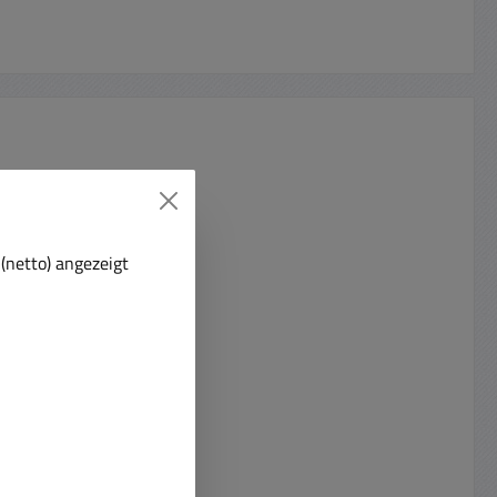
(netto) angezeigt
l XLR Buchse