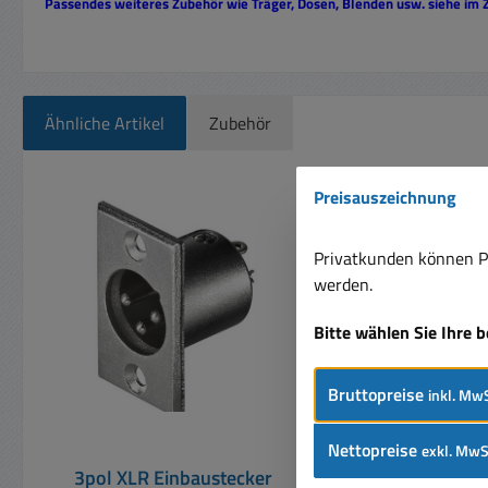
Passendes weiteres Zubehör wie Träger, Dosen, Blenden usw. siehe im
Ähnliche Artikel
Zubehör
Produktgalerie überspringen
Preisauszeichnung
> 500 lagernd
Privatkunden können Pr
werden.
Bitte wählen Sie Ihre 
Bruttopreise
inkl. MwS
Nettopreise
exkl. MwS
3pol XLR Einbaustecker
3pol XLR Bu