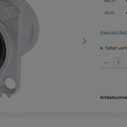
Bis
24
Ab
25
Preise inkl. Mw
Sofort verfü
Produkt Anzahl:
Artikelnumm