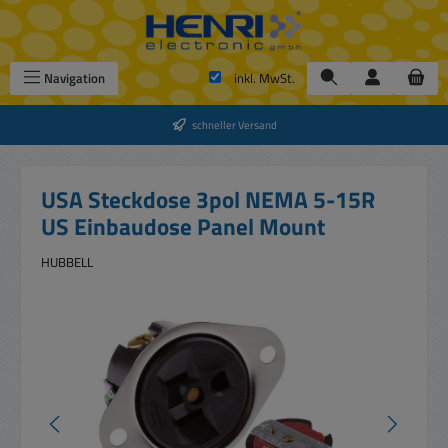
Zum Hauptinhalt springen
Navigation
inkl. MwSt.
schneller Versand
USA Steckdose 3pol NEMA 5-15R
US Einbaudose Panel Mount
HUBBELL
Bildergalerie überspringen