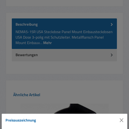
Beschreibung
NEMA5-15R USA Steckdose Panel Mount Einbausteckdosen
USA Dose 3-polig mit Schutzleiter. Metallflansch Panel
Mount Einbauv…
Mehr
Bewertungen
Produktgalerie überspringen
Ähnliche Artikel
Preisauszeichnung