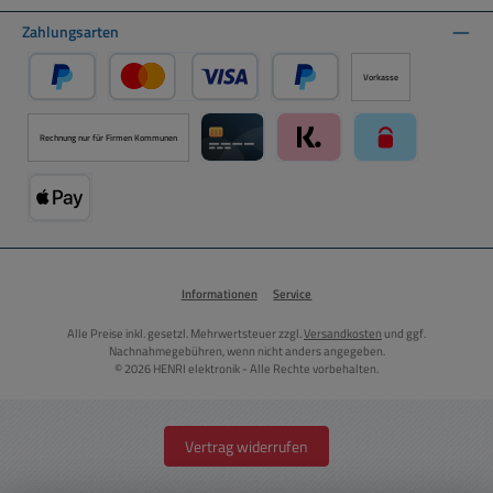
Zahlungsarten
Vorkasse
PayPal
Kredit- oder Debitkarte über PayPal
Später Bezahlen über PayPal
Rechnung nur für Firmen Kommunen
Kreditkarte über Mollie Zahlungssystem
Klarna über Mollie Zahlungss
paysafecard über
Apple Pay über Mollie Zahlungssystem
Informationen
Service
Alle Preise inkl. gesetzl. Mehrwertsteuer zzgl.
Versandkosten
und ggf.
Nachnahmegebühren, wenn nicht anders angegeben.
© 2026 HENRI elektronik - Alle Rechte vorbehalten.
Vertrag widerrufen