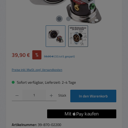
Verkaufspreis:
39,90 €
%
Regulärer Preis:
59,95 €
(33.44% gespart)
Preise inkl. MwSt. zzgl. Versandkosten
Sofort verfügbar, Lieferzeit: 2-4 Tage
Produkt Anzahl: Gib den gewünschten Wert ein oder benutze die Schaltflächen um die 
Stück
In den Warenkorb
Artikelnummer:
39-870-02200