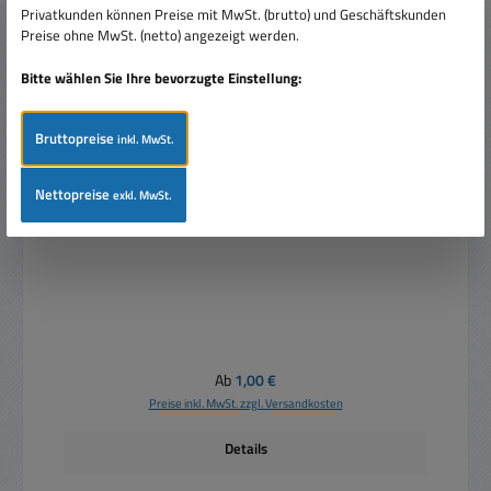
Privatkunden können Preise mit MwSt. (brutto) und Geschäftskunden
Preise ohne MwSt. (netto) angezeigt werden.
Bitte wählen Sie Ihre bevorzugte Einstellung:
Bruttopreise
inkl. MwSt.
USA Netzstecker US Stecker 2polig 125V 15A
Nettopreise
exkl. MwSt.
Regulärer Preis:
Ab
1,00 €
Preise inkl. MwSt. zzgl. Versandkosten
Details