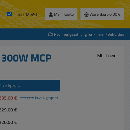
inkl. MwSt.
Mein Konto
Warenkorb
0,00 €
Rechnungszahlung für Firmen/Behörden
5A 300W MCP
MC-Power
Stückpreis
235,00 €
259,00 €
(9.27% gespart)
229,00 €
220,00 €