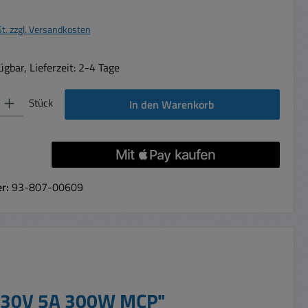
St. zzgl. Versandkosten
gbar, Lieferzeit: 2-4 Tage
 Gib den gewünschten Wert ein oder benutze die Schaltflächen um die Anzahl 
Stück
In den Warenkorb
er:
93-807-00609
 0-30V 5A 300W MCP"