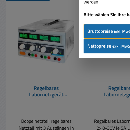
werden.
Produktgalerie überspringen
Bitte wählen Sie Ihre 
Nur 9 auf Lager!
Rabatt
%
Bruttopreise
inkl. MwS
Nettopreise
exkl. MwS
Regelbares
Regelbar
Labornetzgerät
Labornetzg
Doppelnetzteil 2x 0-30V
Doppelnetzteil 
5A 300W MCP
5A 300W mit S
P6075
Doppelnetzteil regelbares
Regelbares Labor
Netzteil mit 3 Ausgängen in
2x 0-30V je 5A L