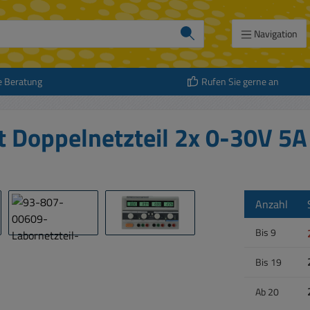
Navigation
e Beratung
Rufen Sie gerne an
t Doppelnetzteil 2x 0-30V 
Anzahl
Bis
9
Bis
19
Ab
20