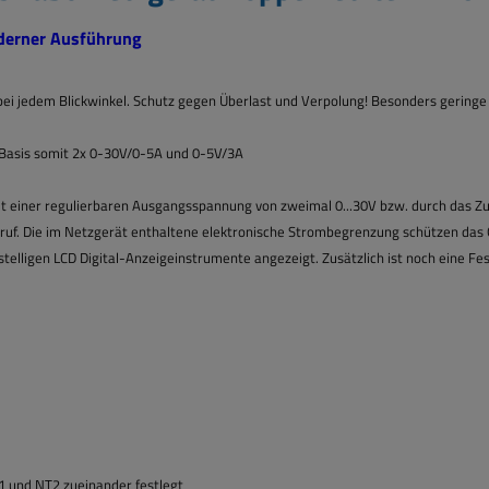
moderner Ausführung
ei jedem Blickwinkel. Schutz gegen Überlast und Verpolung! Besonders geringe 
ls Basis somit 2x 0-30V/0-5A und 0-5V/3A
mit einer regulierbaren Ausgangsspannung
von zweimal 0...30V bzw. durch das Zu
Beruf. Die im Netzgerät enthaltene elektronische Strombegrenzung schützen das
stelligen LCD Digital-Anzeigeinstrumente angezeigt. Zusätzlich ist noch eine Fe
 und NT2 zueinander festlegt