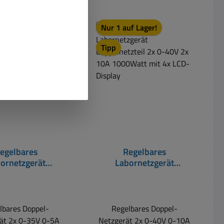
uf Lager!
Nur 1 auf Lager!
t
Tipp
egelbares
Regelbares
ornetzgerät
Labornetzgerät
etzteil 2x 0-35V
Doppelnetzteil 2x 0-40V
W RISU konform
2x 10A 1000Watt mit 4x
LCD-Display
lbares Doppel-
Regelbares Doppel-
ät 2x 0-35V 0-5A
Netzgerät 2x 0-40V 0-10A