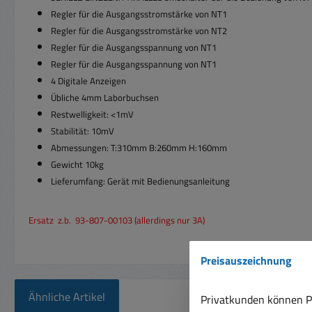
Regler für die Ausgangsstromstärke von NT1
Regler für die Ausgangsstromstärke von NT2
Regler für die Ausgangsspannung von NT1
Regler für die Ausgangsspannung von NT1
4 Digitale Anzeigen
Übliche 4mm Laborbuchsen
Restwelligkeit: <1mV
Stabilität: 10mV
Abmessungen: T:310mm B:260mm H:160mm
Gewicht 10kg
Lieferumfang: Gerät mit Bedienungsanleitung
Ersatz z.b. 93-807-00103 (allerdings nur 3A)
Preisauszeichnung
Ähnliche Artikel
Privatkunden können Pr