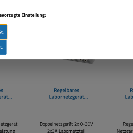
bevorzugte Einstellung:
Rabatt
%
Nur 5 a
Rabat
%
t.
Tipp
t.
es
Regelbares
R
erät
Labornetzgerät
Lab
2x 0-30V
Doppelnetzteil 2x 0-30V
Doppeln
oftware
3A 180W 4xLCD
5A 375
netzgerät
Doppelnetzgerät 2x 0-30V
Rege
eistung
2x3A Labornetzteil
Netzger