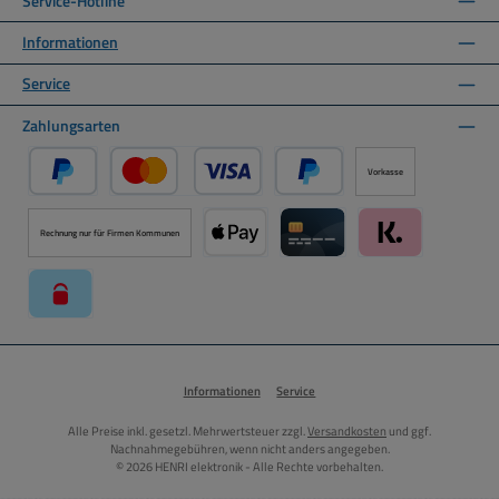
Service-Hotline
Informationen
Service
Zahlungsarten
Vorkasse
PayPal
Kredit- oder Debitkarte über PayPal
Später Bezahlen über PayPal
Rechnung nur für Firmen Kommunen
Apple Pay über Mollie Zahlungssystem
Kreditkarte über Mollie Zahl
Klarna über Moll
paysafecard über Mollie Zahlungssystem
Informationen
Service
Alle Preise inkl. gesetzl. Mehrwertsteuer zzgl.
Versandkosten
und ggf.
Nachnahmegebühren, wenn nicht anders angegeben.
© 2026 HENRI elektronik - Alle Rechte vorbehalten.