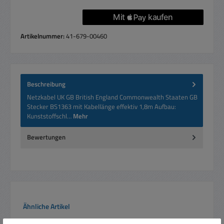
Artikelnummer:
41-679-00460
Beschreibung
Netzkabel UK GB British England Commonwealth Staaten GB
Stecker BS1363 mit Kabellänge effektiv 1,8m Aufbau:
Kunststoffschl…
Mehr
Bewertungen
Produktgalerie überspringen
Ähnliche Artikel