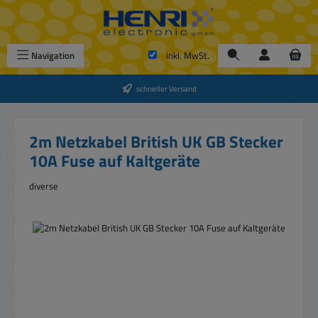
Zum Hauptinhalt springen
Navigation
inkl. MwSt.
schneller Versand
2m Netzkabel British UK GB Stecker
10A Fuse auf Kaltgeräte
diverse
Bildergalerie überspringen