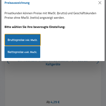
Preisauszeichnung
Privatkunden können Preise mit MwSt. (brutto) und Geschäftskunden
Preise ohne MwSt. (netto) angezeigt werden.
Bitte wählen Sie Ihre bevorzugte Einstellung:
Bruttopreise
inkl. MwSt.
Nettopreise
exkl. MwSt.
2m Netzkabel British UK GB Stecker 10A Fuse auf
Kaltgeräte
Regulärer Preis:
Ab
4,29 €