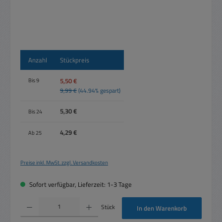
Anzahl
Stückpreis
5,50 €
Bis
9
9,99 €
(44.94% gespart)
5,30 €
Bis
24
4,29 €
Ab
25
Preise inkl. MwSt. zzgl. Versandkosten
Sofort verfügbar, Lieferzeit: 1-3 Tage
Produkt Anzahl: Gib den gewünschten Wert ein oder benutze die Schaltflächen um die 
Stück
In den Warenkorb