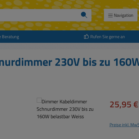
Navigation
e Beratung
Rufen Sie gerne an
urdimmer 230V bis zu 160W
Verkaufspreis:
25,95 €
Preise inkl. Mw