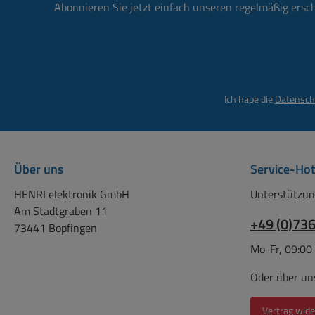
Phasenabschnitt, für Glüh-
Phasenabschnitt, 
Abonnieren Sie jetzt einfach unseren regelmäßig ersc
und
und
Hochvolthalogenlampen 25-
Hochvolthalogenl
160W oder dimmbaren LED-
160W oder dimmba
Lampen 4-100W Farbe:
Lampen 4-100W 
Weiss Abm: L:80mm
Schwarz Abm: 
Ich habe die
Datensch
B:30mm H:27mm
B:30mm H:2
Über uns
Service-Hot
HENRI elektronik GmbH
Unterstützun
Am Stadtgraben 11
+49 (0)73
73441 Bopfingen
Mo-Fr, 09:00
Oder über un
Vertrag wide