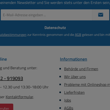
für Glüh-
geeignet wenn das
heinenden Newsletter und Sie werden stets unter den Ersten sei
Leuchtmittel Retrofit-LED
ampen 25-
oder der LED Trafo
E-
Mail-
ren LED-
überhaupt dimmbar ist
Adresse
Farbe:
Technische Daten:
Datenschutz
*
L:80mm
Spannung: 230Vac 50Hz (
utzbestimmungen
zur Kenntnis genommen und die
AGB
gelesen und bin mit
7mm
220-240VAC ) Regelbereich
0-230V AC über
Schieberegler 0-100%
Integrierte Status Anzeige (
line
Informationen
Glimmlampe )
Leistungsbereich: 30-
g und Beratung unter:
Behörde und Firmen
300Watt Halogentechnik
Wir über uns
und Glühlampen ( Out-
62 - 919093
Lampe-1 ) Leistungsbereich:
Probleme mit Onlineshop 
 - 12.30 und 13:30-18:00 Uhr
bedingt 10-100Watt nur bei
Lieferfristen
Retrofit-LED-Lampen ( Out-
ser
Kontaktformular
.
Jobs
Lampe-2 ) Anschluss über
interne Schraubklemmen
AGBs
rrufen