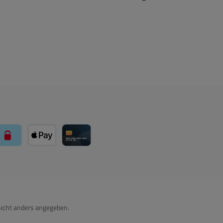
über Mollie Zahlungssystem
paysafecard über Mollie Zahlungssystem
Apple Pay über Mollie Zahlungssystem
Kreditkarte über Mollie Zahlungssystem
icht anders angegeben.