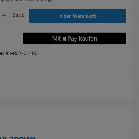
 Gib den gewünschten Wert ein oder benutze die Schaltflächen um die Anzahl 
Stück
In den Warenkorb
er:
93-807-01400