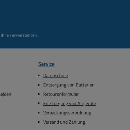
aufbauten, Schule,
80% reduziert werden. Diese
, Servicewerkstatt,
Schaltnetzteilserie verfügt
oren, Lüfter und
über eine LED
es mehr. Extrem
Betriebsanzeige, Trimmer
und zuverlässig.
zum feineinstellen,
 ihnen einverstanden.
 Germany. Einsatz
Netzschalter frontseitig und
or allem bei
DC-Ausgangsklemmen
egeräten aller Art.
Rückseitig Technische
ein Dauerstrom von
Daten: Eingang 230Vac
Service
kurzzeitig bis 6A
typisch ( Range 90-264V
ommen werden.
50-60Hz oder 127-370VDC
Datenschutz
olide aufgebaut mit
) Eingang über
Entsorgung von Batterien
nem Kupfertrafo (
Kaltgerätebuchse 3polig (
isch gettrennt ),
Netzkabel nicht anbei
melden
Retourenformular
ückengleichrichter,
) Leistung 119Watt ( 27,6V
Entstorgung von Altgeräte
ronikschaltung,
0-4,3A ) Peak = 148,5W
Verpackungsverordnung
stransistoren und
5,38A für max 3-
ühlkörper ( Siehe
Sekunden Ausgangsspannu
Versand und Zahlung
tere Bilder ) Eben
ng : 24V.DC typisch (