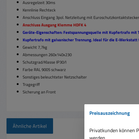
Ausregelzeit 30ms
Kennlinie Rechteck
Anschluss Eingang 3pol. Netzleitung mit Euroschutzkontaktstecke
Anschluss Ausgang Klemme HDFK 4
Geräte-Eigenschaften: Festspannungsquelle mit Kupfertrafo mit 
Kupfertrafo mit galvanischer Trennung. Ideal für die E-Werkstatt
Gewicht 7,7kg
Abmessungen 260x140x230
Schutzgrad/Klasse IP30/I
Farbe RAL 9005 schwarz
Sonstiges beleuchteter Netzschalter
Tragegriff
Sicherung an Front
Preisauszeichnung
Ähnliche Artikel
Privatkunden können Pr
werden.