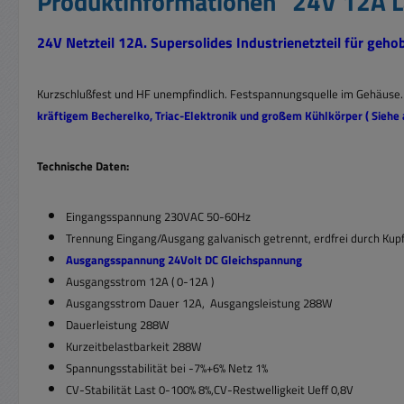
Produktinformationen "24V 12A L
24V Netzteil 12A. Supersolides Industrienetzteil für ge
Kurzschlußfest und HF unempfindlich. Festspannungsquelle im Gehäuse
kräftigem Becherelko, Triac-Elektronik und großem Kühlkörper
( Siehe
Technische Daten:
Eingangsspannung 230VAC 50-60Hz
Trennung Eingang/Ausgang galvanisch getrennt, erdfrei durch Kupf
Ausgangsspannung 24Volt DC Gleichspannung
Ausgangsstrom 12A ( 0-12A )
Ausgangsstrom Dauer 12A, Ausgangsleistung 288W
Dauerleistung 288W
Kurzeitbelastbarkeit 288W
Spannungsstabilität bei -7%+6% Netz 1%
CV-Stabilität Last 0-100% 8%,CV-Restwelligkeit Ueff 0,8V