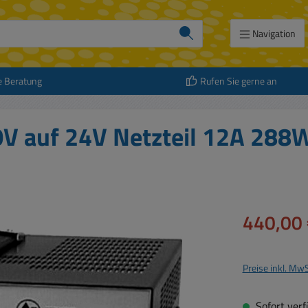
Navigation
e Beratung
Rufen Sie gerne an
0V auf 24V Netzteil 12A 288
Verkaufspreis:
440,00 
Preise inkl. Mw
Sofort verfü