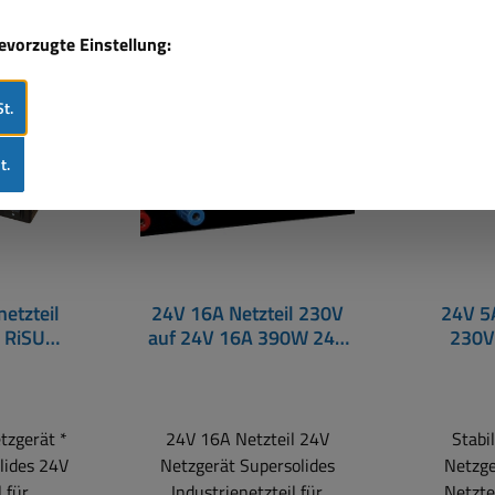
Rabatt
Rabat
%
%
bevorzugte Einstellung:
Tipp
t.
t.
etzteil
24V 16A Netzteil 230V
24V 5A
 RiSU
auf 24V 16A 390W 24V
230V
rregler
Netzgerät RiSU Konform
konfor
Netzteil
Linearregler
längsge
längsgeregeltes Netzt
tzgerät *
24V 16A Netzteil 24V
Stabi
Netzgerät Supersolides
Netzge
 für
Industrienetzteil für
Netzte