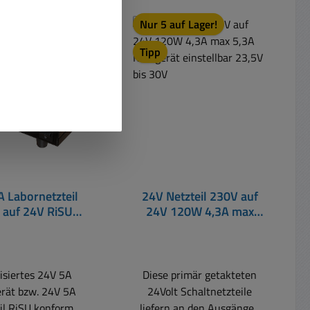
t
Nur 5 auf Lager!
Tipp
 Labornetzteil
24V Netzteil 230V auf
 auf 24V RiSU
24V 120W 4,3A max
m Linearregler
5,3A Netzgerät
regeltes Netzteil
einstellbar 23,5V bis 30V
lisiertes 24V 5A
Diese primär getakteten
rät bzw. 24V 5A
24Volt Schaltnetzteile
il RiSU konform
liefern an den Ausgängen