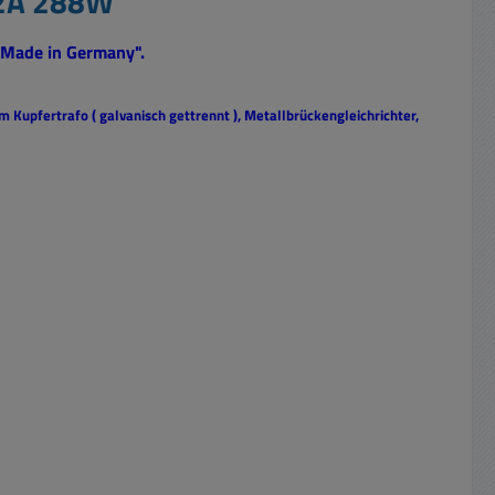
12A 288W"
"Made in Germany".
 Kupfertrafo ( galvanisch gettrennt ), Metallbrückengleichrichter,