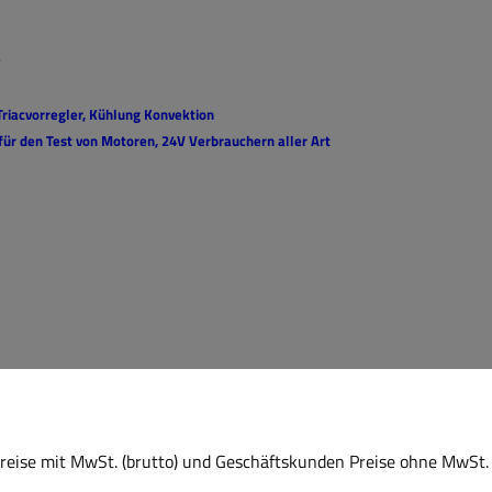
r
Triacvorregler, Kühlung Konvektion
 für den Test von Motoren, 24V Verbrauchern aller Art
eise mit MwSt. (brutto) und Geschäftskunden Preise ohne MwSt. 