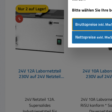
Produktgalerie überspringen
Rabatt
Nur 2 auf Lager!
%
Bitte wählen Sie Ihre 
Rabatt
%
Bruttopreise
inkl. MwS
Nettopreise
exkl. MwS
24V 12A Labornetzteil
24V 10A Laborn
230V auf 24V Netzteil
230V auf 24V
12A 288W
konform Linea
längsgeregeltes 
24V Netzteil 12A.
24V 10A Labvorne
Supersolides
RiSU konform * Solides 24V
Industrienetzteil für
Dauernetzteil