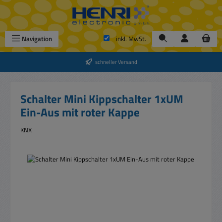
Zum Hauptinhalt springen
Navigation
inkl. MwSt.
schneller Versand
Schalter Mini Kippschalter 1xUM
Ein-Aus mit roter Kappe
KNX
Bildergalerie überspringen