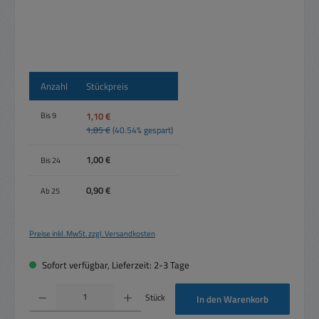
Anzahl
Stückpreis
1,10 €
Bis
9
1,85 €
(40.54% gespart)
1,00 €
Bis
24
0,90 €
Ab
25
Preise inkl. MwSt. zzgl. Versandkosten
Sofort verfügbar, Lieferzeit: 2-3 Tage
Produkt Anzahl: Gib den gewünschten Wert ein oder benutze die Schaltflächen um die 
Stück
In den Warenkorb