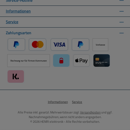
Service-Hotline
Informationen
Service
Zahlungsarten
Vorkasse
PayPal
Kredit- oder Debitkarte über PayPal
Später Bezahlen über PayPal
Rechnung nur für Firmen Kommunen
paysafecard über Mollie Zahlungssystem
Apple Pay über Mollie Zahlu
Kreditkarte über
Klarna über Mollie Zahlungssystem
Informationen
Service
Alle Preise inkl. gesetzl. Mehrwertsteuer zzgl.
Versandkosten
und ggf.
Nachnahmegebühren, wenn nicht anders angegeben.
© 2026 HENRI elektronik - Alle Rechte vorbehalten.