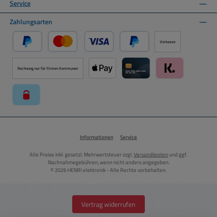
Service
Zahlungsarten
Vorkasse
PayPal
Kredit- oder Debitkarte über PayPal
Später Bezahlen über PayPal
Rechnung nur für Firmen Kommunen
Apple Pay über Mollie Zahlungssystem
Kreditkarte über Mollie Zahl
Klarna über Moll
paysafecard über Mollie Zahlungssystem
Informationen
Service
Alle Preise inkl. gesetzl. Mehrwertsteuer zzgl.
Versandkosten
und ggf.
Nachnahmegebühren, wenn nicht anders angegeben.
© 2026 HENRI elektronik - Alle Rechte vorbehalten.
Vertrag widerrufen