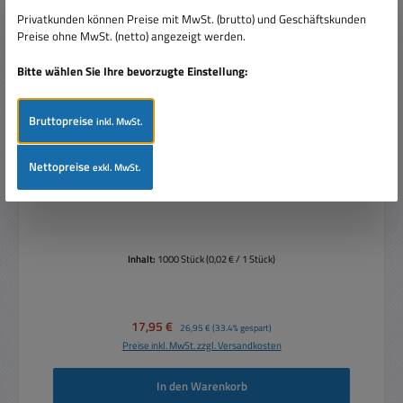
Privatkunden können Preise mit MwSt. (brutto) und Geschäftskunden
Preise ohne MwSt. (netto) angezeigt werden.
Bitte wählen Sie Ihre bevorzugte Einstellung:
Bruttopreise
inkl. MwSt.
Kabelbinder Sortiment mit 1000-Stück diverse Farben
Nettopreise
exkl. MwSt.
100-300mm
Inhalt:
1000 Stück
(0,02 € / 1 Stück)
Verkaufspreis:
17,95 €
Regulärer Preis:
26,95 €
(33.4% gespart)
Preise inkl. MwSt. zzgl. Versandkosten
In den Warenkorb