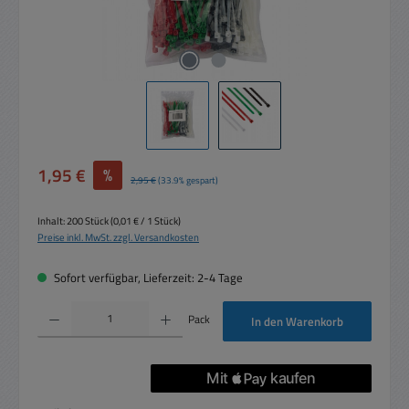
Verkaufspreis:
1,95 €
%
Regulärer Preis:
2,95 €
(33.9% gespart)
Inhalt:
200 Stück
(0,01 € / 1 Stück)
Preise inkl. MwSt. zzgl. Versandkosten
Sofort verfügbar, Lieferzeit: 2-4 Tage
Produkt Anzahl: Gib den gewünschten Wert ein oder benutze die Schaltflächen um die 
Pack
In den Warenkorb