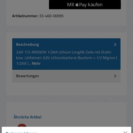
Artikelnummer:
33-460-00095
Beschreibung
3,6V 1/2-MIGNON 1/2AA Lithium Longlife Zelle mit Draht-
bzw. Lötfahnen 3,6V Lithiumbatterie Bauform = 1/2 Mignon (
1/2AA )…
Mehr
Bewertungen
Produktgalerie überspringen
Ähnliche Artikel
Rabatt
%