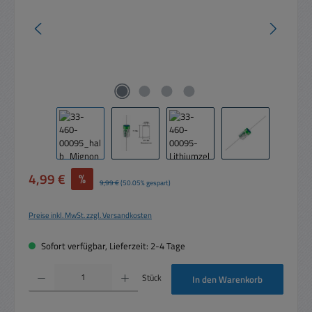
Verkaufspreis:
4,99 €
%
Regulärer Preis:
9,99 €
(50.05% gespart)
Preise inkl. MwSt. zzgl. Versandkosten
Sofort verfügbar, Lieferzeit: 2-4 Tage
Produkt Anzahl: Gib den gewünschten Wert ein oder benutze die Schaltflächen um die 
Stück
In den Warenkorb