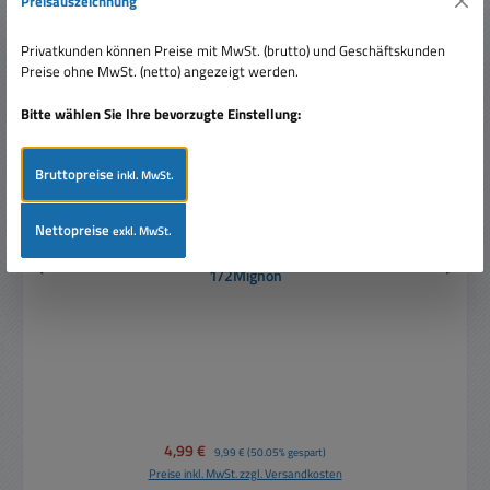
Preisauszeichnung
Privatkunden können Preise mit MwSt. (brutto) und Geschäftskunden
Preise ohne MwSt. (netto) angezeigt werden.
Bitte wählen Sie Ihre bevorzugte Einstellung:
Bruttopreise
inkl. MwSt.
Nettopreise
exkl. MwSt.
3,6V Batterie Lithium 1/2AA mit Lötfahnen Bauform
1/2Mignon
Verkaufspreis:
4,99 €
Regulärer Preis:
9,99 €
(50.05% gespart)
Preise inkl. MwSt. zzgl. Versandkosten