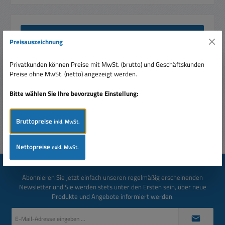
Beschreibung
Preisauszeichnung
Trenntrafo 1KW Stelltransformator als Tischgerät mit
Analoginstrumente für Spannung und Strom. Ausgang
Privatkunden können Preise mit MwSt. (brutto) und Geschäftskunden
galvanisch getrennt.…
Mehr
Preise ohne MwSt. (netto) angezeigt werden.
Bewertungen
Bitte wählen Sie Ihre bevorzugte Einstellung:
Bruttopreise
inkl. MwSt.
Nettopreise
exkl. MwSt.
Newsletter
Abonnieren Sie jetzt einfach unseren regelmäßig erscheinenden
Newsletter und Sie werden stets unter den Ersten sein, über neue
Produkte und Angebote informiert werden.
E-
Mail-