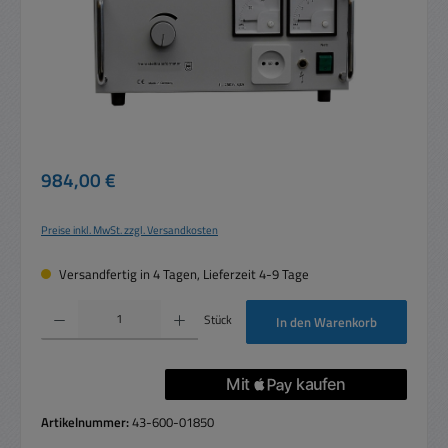
Regulärer Preis:
984,00 €
Preise inkl. MwSt. zzgl. Versandkosten
Versandfertig in 4 Tagen, Lieferzeit 4-9 Tage
Produkt Anzahl: Gib den gewünschten Wert ein oder benutze die Schaltflächen um die 
Stück
In den Warenkorb
Artikelnummer:
43-600-01850