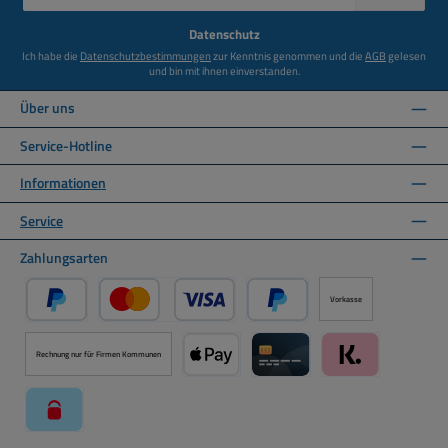
Adresse
*
Datenschutz
Ich habe die
Datenschutzbestimmungen
zur Kenntnis genommen und die
AGB
gelesen
und bin mit ihnen einverstanden.
Über uns
Service-Hotline
Informationen
Service
Zahlungsarten
Vorkasse
PayPal
Kredit- oder Debitkarte über PayPal
Später Bezahlen über PayPal
Rechnung nur für Firmen Kommunen
Apple Pay über Mollie Zahlungssystem
Kreditkarte über Mollie Zahl
Klarna über Moll
paysafecard über Mollie Zahlungssystem