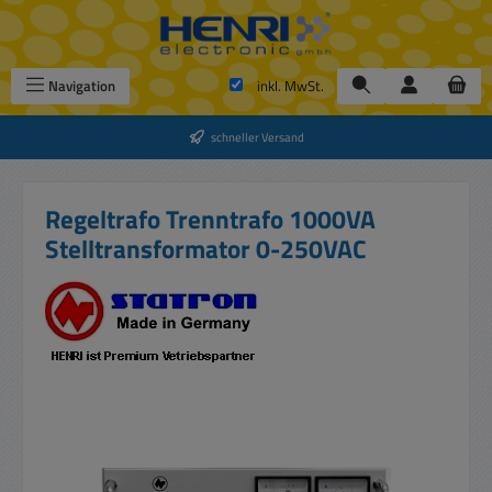
Zum Hauptinhalt springen
Navigation
inkl. MwSt.
schneller Versand
Regeltrafo Trenntrafo 1000VA
Stelltransformator 0-250VAC
Bildergalerie überspringen