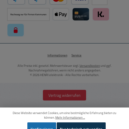
PayPal
Später Bezahlen über PayPal
Kredit- oder Debitkarte über PayPal
Rechnung nur für Firmen Kommunen
Apple Pay über Mollie Zahlungssystem
Kreditkarte über Mollie Zahl
Klarna über Moll
paysafecard über Mollie Zahlungssystem
Informationen
Service
Alle Preise inkl. gesetzl. Mehrwertsteuer zzgl.
Versandkosten
und ggf.
Nachnahmegebühren, wenn nicht anders angegeben.
© 2026 HENRI elektronik - Alle Rechte vorbehalten.
Vertrag widerrufen
Diese Website verwendet Cookies, um eine bestmögliche Erfahrung bieten zu
können.
Mehr Informationen ...