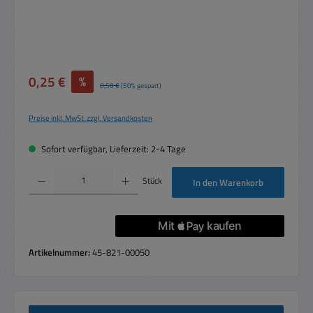
Verkaufspreis:
0,25 €
%
Regulärer Preis:
0,50 €
(50% gespart)
Preise inkl. MwSt. zzgl. Versandkosten
Sofort verfügbar, Lieferzeit: 2-4 Tage
Produkt Anzahl: Gib den gewünschten Wert ein oder benutze die Schaltflächen um die 
Stück
In den Warenkorb
Artikelnummer:
45-821-00050