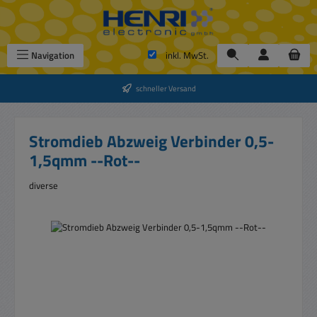
Zum Hauptinhalt springen
Navigation
inkl. MwSt.
schneller Versand
Stromdieb Abzweig Verbinder 0,5-
1,5qmm --Rot--
diverse
Bildergalerie überspringen