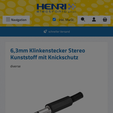
Zum Hauptinhalt springen
Navigation
inkl. MwSt.
schneller Versand
6,3mm Klinkenstecker Stereo
Kunststoff mit Knickschutz
diverse
Bildergalerie überspringen