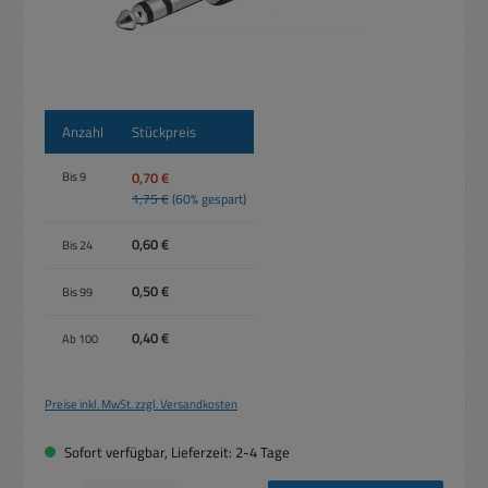
Anzahl
Stückpreis
0,70 €
Bis
9
1,75 €
(60% gespart)
0,60 €
Bis
24
0,50 €
Bis
99
0,40 €
Ab
100
Preise inkl. MwSt. zzgl. Versandkosten
Sofort verfügbar, Lieferzeit: 2-4 Tage
Produkt Anzahl: Gib den gewünschten Wert ein oder benutze die Schaltflächen um die 