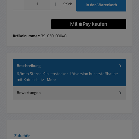
Stück
In den Warenkorb
Artikelnummer:
39-859-00048
Beschreibung
6,3mm Stereo Klinkenstecker Lötversion Kunststoffhaube
mit Knickschutz
Mehr
Bewertungen
Produktgalerie überspringen
Zubehör