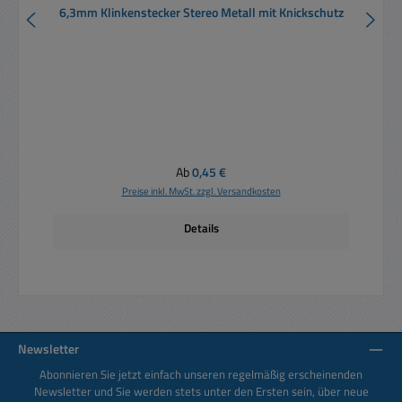
6,3mm Klinkenstecker Stereo Metall mit Knickschutz
Regulärer Preis:
Ab
0,45 €
Preise inkl. MwSt. zzgl. Versandkosten
Details
Newsletter
Abonnieren Sie jetzt einfach unseren regelmäßig erscheinenden
Newsletter und Sie werden stets unter den Ersten sein, über neue