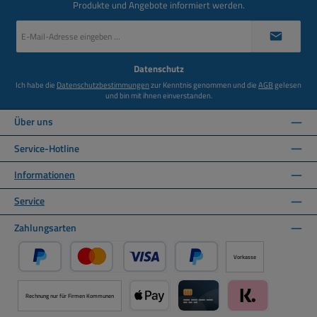
Produkte und Angebote informiert werden.
E-
Mail-
Adresse
*
Datenschutz
Ich habe die
Datenschutzbestimmungen
zur Kenntnis genommen und die
AGB
gelesen
und bin mit ihnen einverstanden.
Über uns
Service-Hotline
Informationen
Service
Zahlungsarten
Vorkasse
PayPal
Kredit- oder Debitkarte über PayPal
Später Bezahlen über PayPal
Rechnung nur für Firmen Kommunen