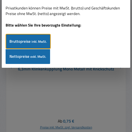
Privatkunden können Preise mit MwSt. (brutto) und Geschäftskunden
Preise ohne MwSt. (netto) angezeigt werden.
Bitte wählen Sie Ihre bevorzugte Einstellung:
Bruttopreise
inkl. MwSt.
Nettopreise
exkl. MwSt.
6,3mm Klinkenkupplung Mono Metall mit Knickschutz
Regulärer Preis:
Ab
0,75 €
Preise inkl. MwSt. zzgl. Versandkosten