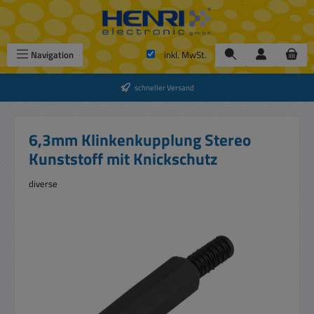
Zum Hauptinhalt springen
Navigation
inkl. MwSt.
schneller Versand
6,3mm Klinkenkupplung Stereo
Kunststoff mit Knickschutz
diverse
Bildergalerie überspringen