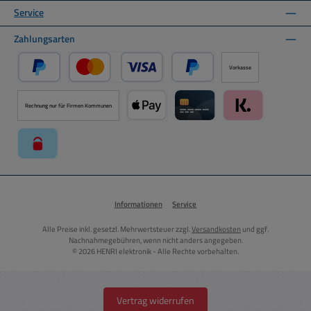
Service
Zahlungsarten
Vorkasse
PayPal
Kredit- oder Debitkarte über PayPal
Später Bezahlen über PayPal
Rechnung nur für Firmen Kommunen
Apple Pay über Mollie Zahlungssystem
Kreditkarte über Mollie Zahl
Klarna über Moll
paysafecard über Mollie Zahlungssystem
Informationen
Service
Alle Preise inkl. gesetzl. Mehrwertsteuer zzgl.
Versandkosten
und ggf.
Nachnahmegebühren, wenn nicht anders angegeben.
© 2026 HENRI elektronik - Alle Rechte vorbehalten.
Vertrag widerrufen