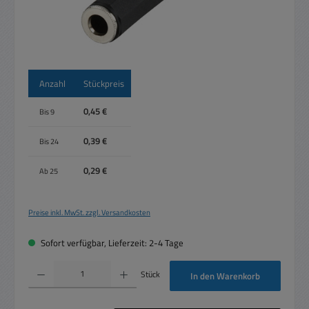
Anzahl
Stückpreis
0,45 €
Bis
9
0,39 €
Bis
24
0,29 €
Ab
25
Preise inkl. MwSt. zzgl. Versandkosten
Sofort verfügbar, Lieferzeit: 2-4 Tage
Produkt Anzahl: Gib den gewünschten Wert ein oder benutze die Schaltflächen um die 
Stück
In den Warenkorb