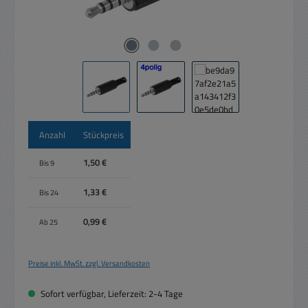
Anzahl
Stückpreis
1,50 €
Bis
9
1,33 €
Bis
24
0,99 €
Ab
25
Preise inkl. MwSt. zzgl. Versandkosten
Sofort verfügbar, Lieferzeit: 2-4 Tage