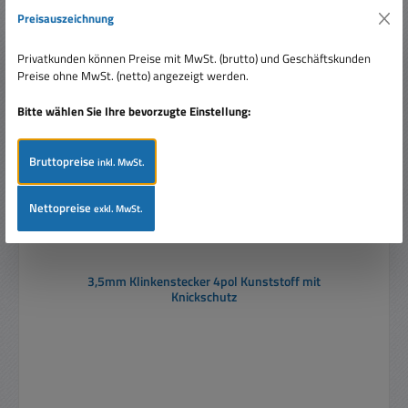
Produktgalerie überspringen
Ähnliche Artikel
Preisauszeichnung
Privatkunden können Preise mit MwSt. (brutto) und Geschäftskunden
Preise ohne MwSt. (netto) angezeigt werden.
Bitte wählen Sie Ihre bevorzugte Einstellung:
Bruttopreise
inkl. MwSt.
Nettopreise
exkl. MwSt.
3,5mm Klinkenstecker 4pol Kunststoff mit
Knickschutz