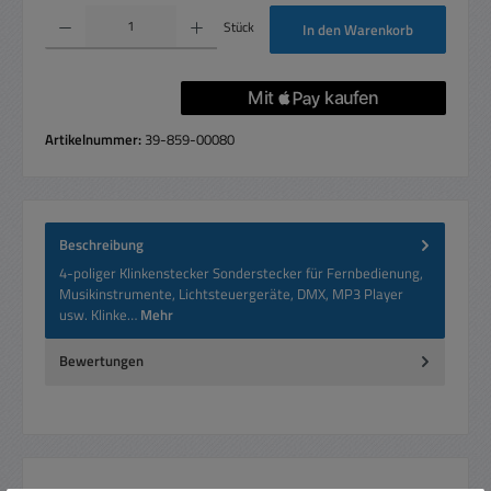
Produkt Anzahl: Gib den gewünschten Wert ein oder benutze die Schaltflächen um die 
Stück
In den Warenkorb
Artikelnummer:
39-859-00080
Beschreibung
4-poliger Klinkenstecker Sonderstecker für Fernbedienung,
Musikinstrumente, Lichtsteuergeräte, DMX, MP3 Player
usw. Klinke…
Mehr
Bewertungen