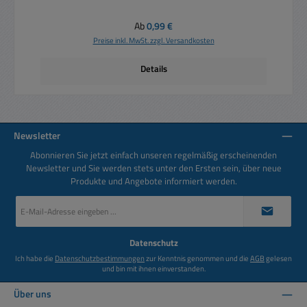
Regulärer Preis:
Ab
0,99 €
Preise inkl. MwSt. zzgl. Versandkosten
Details
Newsletter
Abonnieren Sie jetzt einfach unseren regelmäßig erscheinenden
Newsletter und Sie werden stets unter den Ersten sein, über neue
Produkte und Angebote informiert werden.
E-
Mail-
Adresse
*
Datenschutz
Ich habe die
Datenschutzbestimmungen
zur Kenntnis genommen und die
AGB
gelesen
und bin mit ihnen einverstanden.
Über uns