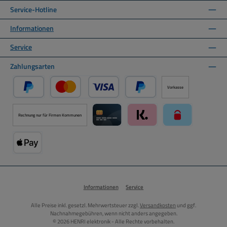
Service-Hotline
Informationen
Service
Zahlungsarten
Vorkasse
PayPal
Kredit- oder Debitkarte über PayPal
Später Bezahlen über PayPal
Rechnung nur für Firmen Kommunen
Kreditkarte über Mollie Zahlungssystem
Klarna über Mollie Zahlungss
paysafecard über
Apple Pay über Mollie Zahlungssystem
Informationen
Service
Alle Preise inkl. gesetzl. Mehrwertsteuer zzgl.
Versandkosten
und ggf.
Nachnahmegebühren, wenn nicht anders angegeben.
© 2026 HENRI elektronik - Alle Rechte vorbehalten.