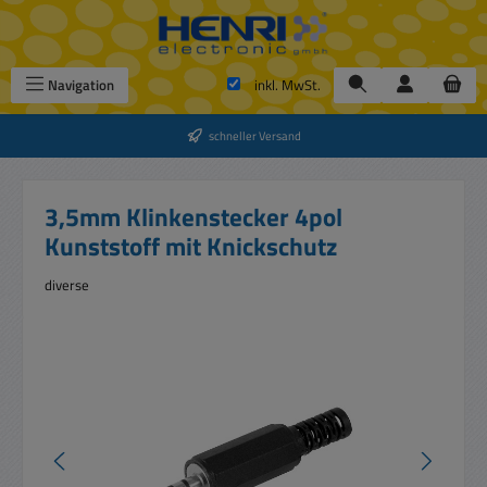
Zum Hauptinhalt springen
Navigation
inkl. MwSt.
schneller Versand
3,5mm Klinkenstecker 4pol
Kunststoff mit Knickschutz
diverse
Bildergalerie überspringen