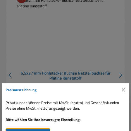
5,5x2,1mm Hohlstecker Buchse Netzteilbuchse für
Platine Kunststoff
Preisauszeichnung
Privatkunden können Preise mit MwSt. (brutto) und Geschäftskunden
Preise ohne MwSt. (netto) angezeigt werden.
Bitte wählen Sie Ihre bevorzugte Einstellung:
Verkaufspreis:
1,60 €
Regulärer Preis:
2,60 €
(38.46% gespart)
Preise inkl. MwSt. zzgl. Versandkosten