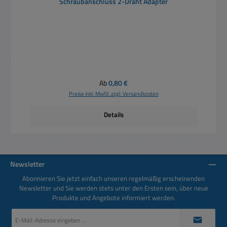
Schraubanschluss 2-Draht Adapter
Regulärer Preis:
Ab
0,80 €
Preise inkl. MwSt. zzgl. Versandkosten
Details
Newsletter
Abonnieren Sie jetzt einfach unseren regelmäßig erscheinenden
Newsletter und Sie werden stets unter den Ersten sein, über neue
Produkte und Angebote informiert werden.
E-
Mail-