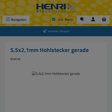
Zum Hauptinhalt springen
Navigation
inkl. MwSt.
schneller Versand
5,5x2,1mm Hohlstecker gerade
diverse
Bildergalerie überspringen