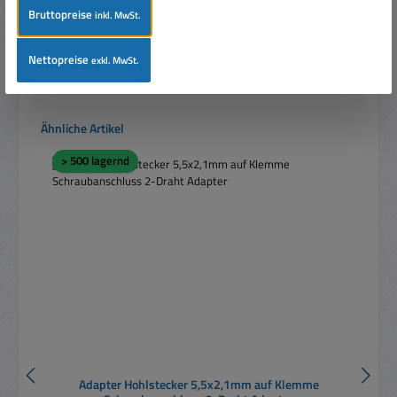
Bruttopreise
inkl. MwSt.
In den Warenkorb
Nettopreise
exkl. MwSt.
Produktgalerie überspringen
Ähnliche Artikel
> 500 lagernd
Adapter Hohlstecker 5,5x2,1mm auf Klemme