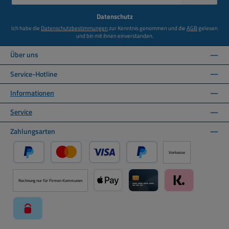
Adresse
*
Datenschutz
Ich habe die
Datenschutzbestimmungen
zur Kenntnis genommen und die
AGB
gelesen
und bin mit ihnen einverstanden.
Über uns
Service-Hotline
Informationen
Service
Zahlungsarten
Vorkasse
PayPal
Kredit- oder Debitkarte über PayPal
Später Bezahlen über PayPal
Rechnung nur für Firmen Kommunen
Apple Pay über Mollie Zahlungssystem
Kreditkarte über Mollie Zahl
Klarna über Moll
paysafecard über Mollie Zahlungssystem