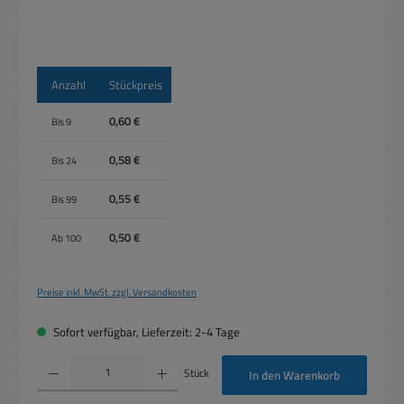
Anzahl
Stückpreis
0,60 €
Bis
9
0,58 €
Bis
24
0,55 €
Bis
99
0,50 €
Ab
100
Preise inkl. MwSt. zzgl. Versandkosten
Sofort verfügbar, Lieferzeit: 2-4 Tage
Produkt Anzahl: Gib den gewünschten Wert ein oder benutze die Schaltflächen um die 
Stück
In den Warenkorb