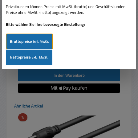
Netzteiladapter 4-fach Verteiler DC Y-Adapter 4x
Hohlstecker Buchse 5,5x2,1mm
Privatkunden können Preise mit MwSt. (brutto) und Geschäftskunden
Preise ohne MwSt. (netto) angezeigt werden.
Bitte wählen Sie Ihre bevorzugte Einstellung:
Bruttopreise
inkl. MwSt.
Verkaufspreis:
68,00 €
Regulärer Preis:
89,00 €
(23.6% gespart)
Nettopreise
exkl. MwSt.
Preise inkl. MwSt. zzgl. Versandkosten
In den Warenkorb
Produktgalerie überspringen
Ähnliche Artikel
Rabatt
%