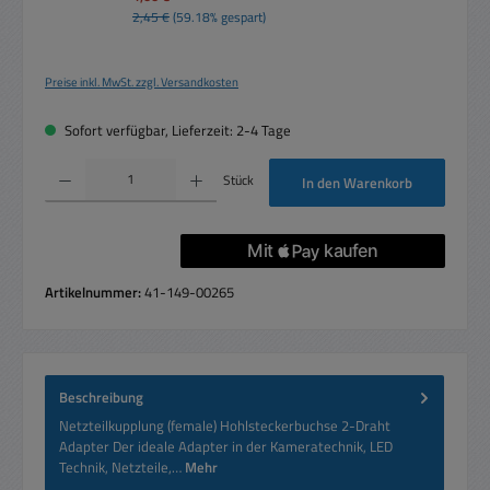
2,45 €
(59.18% gespart)
Preise inkl. MwSt. zzgl. Versandkosten
Sofort verfügbar, Lieferzeit: 2-4 Tage
Produkt Anzahl: Gib den gewünschten Wert ein oder benutze die Schaltflächen um die 
Stück
In den Warenkorb
Artikelnummer:
41-149-00265
Beschreibung
Netzteilkupplung (female) Hohlsteckerbuchse 2-Draht
Adapter Der ideale Adapter in der Kameratechnik, LED
Technik, Netzteile,…
Mehr