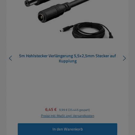
5m Hohlstecker Verlängerung 5,5x2,5mm Stecker auf
Kupplung
Verkaufspreis:
6,45 €
Regulärer Preis:
9,99 €
(35.44% gespart)
Preise inkl. MwSt. zzgl. Versandkosten
In den Warenkorb