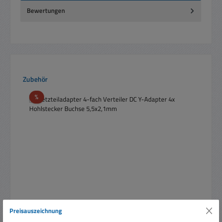
Bewertungen
Produktgalerie überspringen
Zubehör
Rabatt
%
Preisauszeichnung