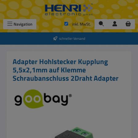
Zum Hauptinhalt springen
Navigation
inkl. MwSt.
schneller Versand
Adapter Hohlstecker Kupplung
5,5x2,1mm auf Klemme
Schraubanschluss 2Draht Adapter
Bildergalerie überspringen