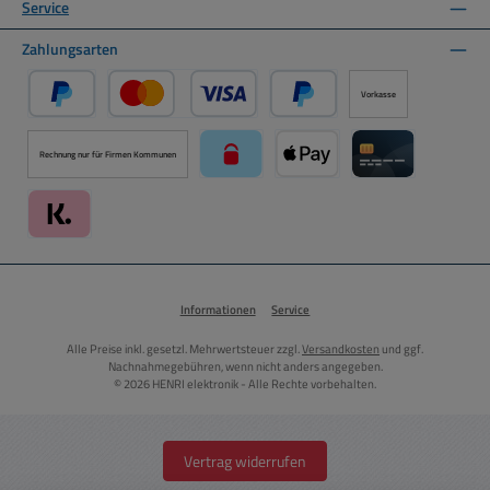
Service
Zahlungsarten
Vorkasse
PayPal
Kredit- oder Debitkarte über PayPal
Später Bezahlen über PayPal
Rechnung nur für Firmen Kommunen
paysafecard über Mollie Zahlungssystem
Apple Pay über Mollie Zahlu
Kreditkarte über
Klarna über Mollie Zahlungssystem
Informationen
Service
Alle Preise inkl. gesetzl. Mehrwertsteuer zzgl.
Versandkosten
und ggf.
Nachnahmegebühren, wenn nicht anders angegeben.
© 2026 HENRI elektronik - Alle Rechte vorbehalten.
Vertrag widerrufen