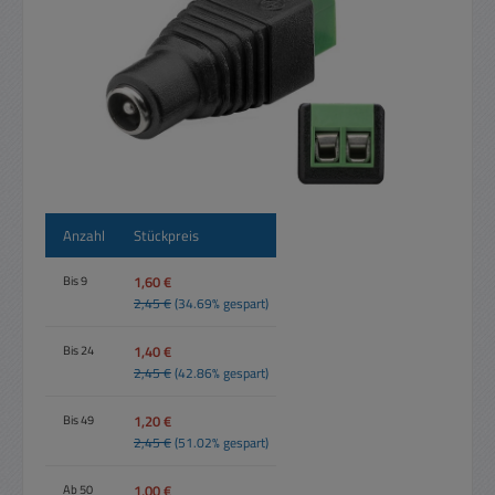
Anzahl
Stückpreis
1,60 €
Bis
9
2,45 €
(34.69% gespart)
1,40 €
Bis
24
2,45 €
(42.86% gespart)
1,20 €
Bis
49
2,45 €
(51.02% gespart)
1,00 €
Ab
50