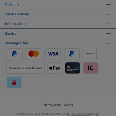
Über uns
Service-Hotline
Informationen
Service
Zahlungsarten
Vorkasse
PayPal
Kredit- oder Debitkarte über PayPal
Später Bezahlen über PayPal
Rechnung nur für Firmen Kommunen
Apple Pay über Mollie Zahlungssystem
Kreditkarte über Mollie Zahl
Klarna über Moll
paysafecard über Mollie Zahlungssystem
Informationen
Service
Alle Preise inkl. gesetzl. Mehrwertsteuer zzgl.
Versandkosten
und ggf.