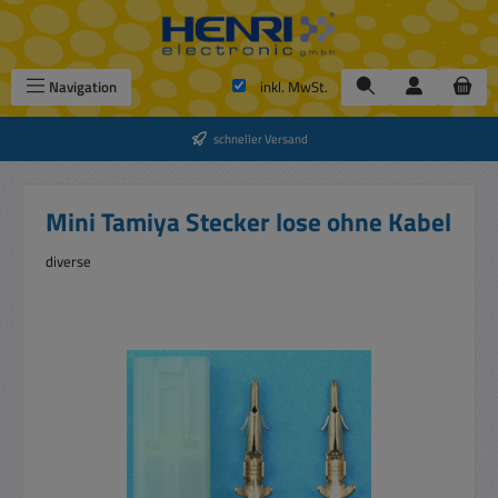
Zum Hauptinhalt springen
Navigation
inkl. MwSt.
schneller Versand
Mini Tamiya Stecker lose ohne Kabel
diverse
Bildergalerie überspringen