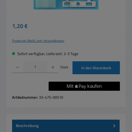
Regulärer Preis:
1,20 €
Preise inkl. MwSt. zzgl. Versandkosten
Sofort verfügbar, Lieferzeit: 2-3 Tage
Produkt Anzahl: Gib den gewünschten Wert ein oder benutze die Schaltflächen um die 
Stück
In den Warenkorb
Artikelnummer:
33-475-00510
Beschreibung