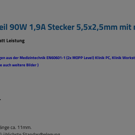
eil 90W 1,9A Stecker 5,5x2,5mm mit 
att Leistung
gen aus der Medizintechnik EN60601-1 (2x MOPP Level)
Klinik PC, Klinik Workst
e auch weitere Bilder )
.
länge ca. 11mm.
e) üblichste Standardbelegung