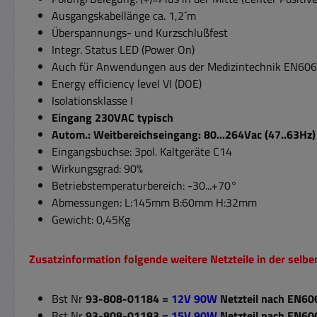
Ausgangskabellänge ca. 1,2´m
Überspannungs- und Kurzschlußfest
Integr. Status LED (Power On)
Auch für Anwendungen aus der Medizintechnik EN606
Energy efficiency level VI (DOE)
Isolationsklasse I
Eingang 230VAC typisch
Autom.: Weitbereichseingang: 80...264Vac (47..63Hz
Eingangsbuchse: 3pol. Kaltgeräte C14
Wirkungsgrad: 90%
Betriebstemperaturbereich: -30...+70°
Abmessungen: L:145mm B:60mm H:32mm
Gewicht: 0,45Kg
Zusatzinformation folgende weitere Netzteile in der selb
Bst Nr
93-808-01184 =
12V 90W
Netzteil nach
EN60
Bst Nr
93-808-01183 =
15V 90W
Netzteil nach
EN60