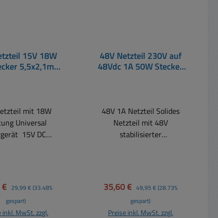
tzteil 15V 18W
48V Netzteil 230V auf
ecker 5,5x2,1mm
48Vdc 1A 50W Stecker
g 230VAC mit
5,5x2,1mm
ischer Zulassung
etzteil mit 18W
48V 1A Netzteil Solides
tung Universal
Netzteil mit 48V
zgerät 15V DC
stabilisierter
annungsnetzteil für
Gleichspannung. Einsatz
nverbraucher aller
Industrie PoE Produkte, IP-
d vor allem auch
Telefonie, Automatisierung
tzuckermessgerät,
Beleuchtung usw
ufspreis:
Regulärer Preis:
Verkaufspreis:
Regulärer Preis:
5 €
35,60 €
29,99 €
(33.48%
49,95 €
(28.73%
ruckmessgerät,
Technische Daten:
gespart)
gespart)
bler, Inhalator,
Belastbarkeit: max. 1000mA
 inkl. MwSt. zzgl.
Preise inkl. MwSt. zzgl.
res medizinisches
= 1A Ausgangsleistung max.