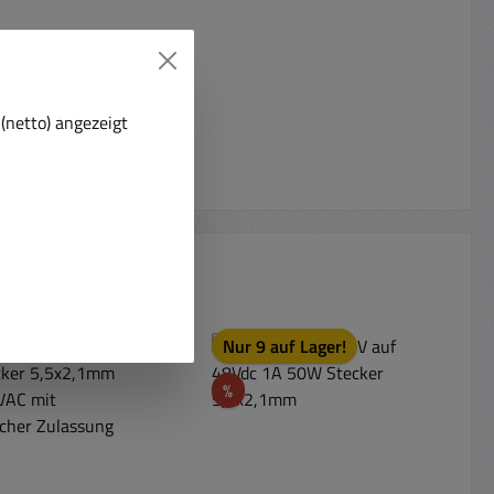
(netto) angezeigt
t
Nur 9 auf Lager!
Rabatt
%