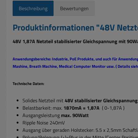
Beschreibung
Bewertungen
Produktinformationen "48V Netzt
48V 1,87A Netzteil stabilisierter Gleichspannung mit 90W
Anwendungsbereiche: Industrie, PoE Produkte, und auch für Anwendun
Mashine, Breath Machine, Medical Computer Monitor usw. ( Details sieh
Technische Daten:
Solides Netzteil mit
48V stabilisierter Gleichspannung
Belastbarkeit: max.
1870mA = 1,87A
( 0-1,87A )
Ausgangsleistung
max. 90Watt
Ripple Noise 240mV
Ausgang über geraden Holstecker: 5.5 x 2,5mm Schaft
Polung/Belegung: (+)=Plus in der Mitte (Center Positiv