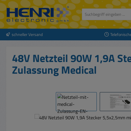
 Hauptinhalt springen
Zur Suche springen
Zur Hauptnavigation springen
schneller Versand
Telefonisch
48V Netzteil 90W 1,9A St
Zulassung Medical
Bildergalerie überspringen