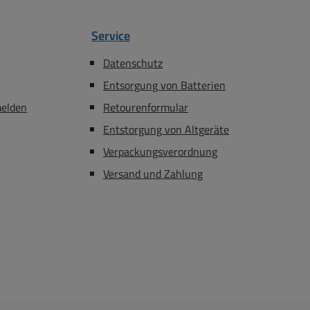
hluss, Überlast,
erspannung
Service
nsklasse II niedrige
eistung, Leerlauflei
Datenschutz
ax.: 0,1W Eingang:
Entsorgung von Batterien
 typisch Autom.
spannungsbereich:
melden
Retourenformular
4V AC (47...63Hz)
Entstorgung von Altgeräte
3...370V DC
Verpackungsverordnung
eistung, max.: 0,1W
temperaturbereich:
Versand und Zahlung
.+60°C Länge der
eitung: 1.8 m
gangsstecker:
stecker 2polig
gangsstecker
ecker 5,5x2,1mm
t: 200gÄhnliche
 mit medizinischer