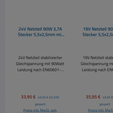
24V Netzteil 90W 3,7A
19V Netzteil 9
Stecker 5,5x2,5mm mit
Stecker 5,5x2,
medizinischer Zulassung
medizinischer Z
Medical
Medical
24V Netzteil stabilisierter
19V Netzteil stabi
Gleichspannung mit 90Watt
Gleichspannung m
Leistung nach EN60601-1
Leistung nach E
Medical Norm
Medical N
Anwendungsbereiche:
Anwendungsber
Industrie, Monitore oder
Industrie, Monitor
PoE Produkte, und auch für
Produkte, und a
Verkaufspreis:
Regulärer Preis:
Verkaufspreis:
Reguläre
33,95 €
35,95 €
49,95 €
(32.03%
49,95 €
Anwendungen aus der
Anwendungen a
gespart)
gespart)
Medizintechnik EN60601-1
Medizintechnik E
Preise inkl. MwSt. zzgl.
Preise inkl. MwSt
(2x MOPP Level) Klinik PC,
(2x MOPP Level) K