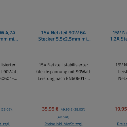
0W 4,7A
15V Netzteil 90W 6A
15V Ne
5mm mit
Stecker 5,5x2,5mm mit
1,2A St
ulassung
medizinischer Zulassung
Ein
Medical
medizin
lisierter
15V Netzteil stabilisierter
15V N
it 90Watt
Gleichspannung mit 90Watt
Leis
N60601-1
Leistung nach EN60601-1
Net
orm
Medical Norm
Gleichsp
eiche:
Anwendungsbereiche:
15V Klei
e, EDV- IT
Industrie, Monitore usw.
Art un
uch für
und auch für Anwendungen
für Blu
r Preis:
Verkaufspreis:
Regulärer Preis:
Verka
35,95 €
19,9
(28.03%
49,95 €
(28.03%
us der
aus der Medizintechnik
Blutd
gespart)
N60601-1
EN60601-1 (2x MOPP
Verne
. zzgl.
Preise inkl. MwSt. zzgl.
Preise
linik PC,
Level) Klinik PC, Klinik
tragba