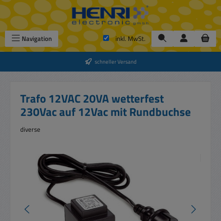
Zum Hauptinhalt springen
Navigation
inkl. MwSt.
schneller Versand
Trafo 12VAC 20VA wetterfest
230Vac auf 12Vac mit Rundbuchse
diverse
Bildergalerie überspringen