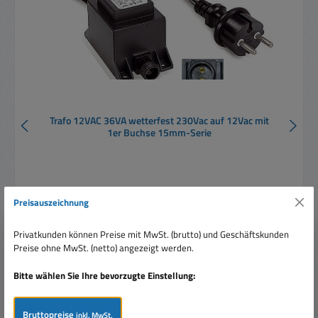
Trafo 12VAC 36VA wetterfest 230Vac auf 12Vac mit
1er Buchse 15mm-Serie
Preisauszeichnung
Privatkunden können Preise mit MwSt. (brutto) und Geschäftskunden
Verkaufspreis:
52,95 €
Regulärer Preis:
Preise ohne MwSt. (netto) angezeigt werden.
68,30 €
(22.47% gespart)
Preise inkl. MwSt. zzgl. Versandkosten
Bitte wählen Sie Ihre bevorzugte Einstellung:
In den Warenkorb
Bruttopreise
inkl. MwSt.