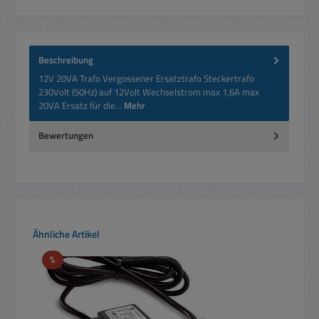
Beschreibung
12V 20VA Trafo Vergossener Ersatztrafo Steckertrafo
230Volt (50Hz) auf 12Volt Wechselstrom max 1,6A max
20VA Ersatz für die…
Mehr
Bewertungen
Produktgalerie überspringen
Ähnliche Artikel
Rabatt
%