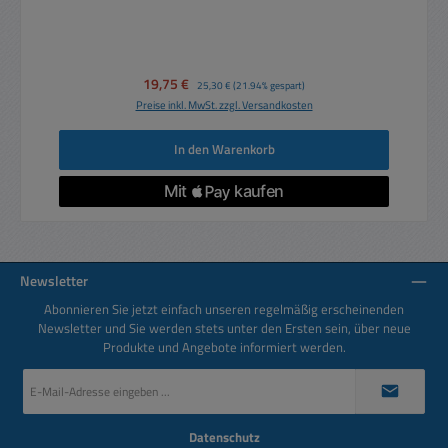
Verkaufspreis:
19,75 €
Regulärer Preis:
25,30 €
(21.94% gespart)
Preise inkl. MwSt. zzgl. Versandkosten
In den Warenkorb
Newsletter
Abonnieren Sie jetzt einfach unseren regelmäßig erscheinenden
Newsletter und Sie werden stets unter den Ersten sein, über neue
Produkte und Angebote informiert werden.
E-
Mail-
Adresse
*
Datenschutz