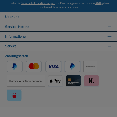
Ich habe die
Datenschutzbestimmungen
zur Kenntnis genommen und die
AGB
gelesen
und bin mit ihnen einverstanden.
Über uns
Service-Hotline
Informationen
Service
Zahlungsarten
Vorkasse
PayPal
Kredit- oder Debitkarte über PayPal
Später Bezahlen über PayPal
Rechnung nur für Firmen Kommunen
Apple Pay über Mollie Zahlungssystem
Kreditkarte über Mollie Zahl
Klarna über Moll
paysafecard über Mollie Zahlungssystem