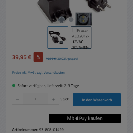
Verkaufspreis:
39,95 €
%
Regulärer Preis:
49,95 €
(20.02% gespart)
Preise inkl. MwSt. zzgl. Versandkosten
Sofort verfügbar, Lieferzeit: 2-3 Tage
Produkt Anzahl: Gib den gewünschten Wert ein oder benutze die Schaltflächen um die 
Stück
In den Warenkorb
Artikelnummer:
93-808-01429