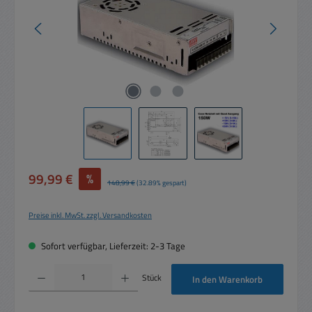
Verkaufspreis:
99,99 €
%
Regulärer Preis:
148,99 €
(32.89% gespart)
Preise inkl. MwSt. zzgl. Versandkosten
Sofort verfügbar, Lieferzeit: 2-3 Tage
Produkt Anzahl: Gib den gewünschten Wert ein oder benutze die Schaltflächen um die 
Stück
In den Warenkorb