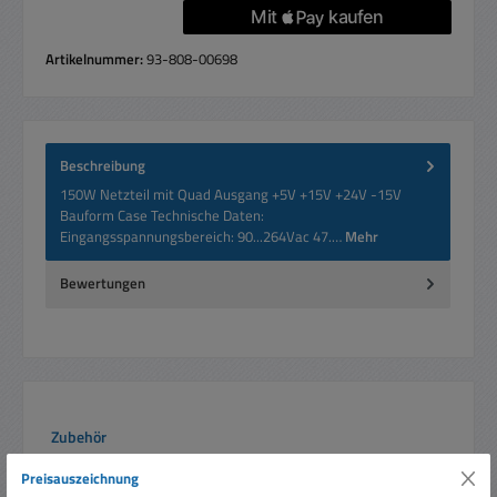
Artikelnummer:
93-808-00698
Beschreibung
150W Netzteil mit Quad Ausgang +5V +15V +24V -15V
Bauform Case Technische Daten:
Eingangsspannungsbereich: 90...264Vac 47.…
Mehr
Bewertungen
Produktgalerie überspringen
Zubehör
Preisauszeichnung