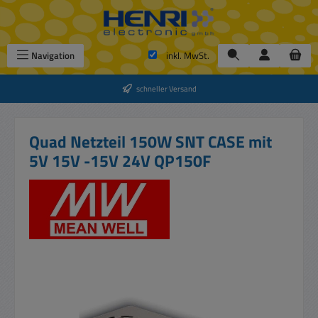
Zum Hauptinhalt springen
Navigation
inkl. MwSt.
schneller Versand
Quad Netzteil 150W SNT CASE mit
5V 15V -15V 24V QP150F
Bildergalerie überspringen