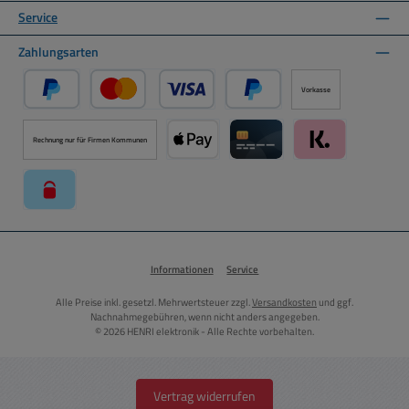
Service
Zahlungsarten
Vorkasse
PayPal
Kredit- oder Debitkarte über PayPal
Später Bezahlen über PayPal
Rechnung nur für Firmen Kommunen
Apple Pay über Mollie Zahlungssystem
Kreditkarte über Mollie Zahl
Klarna über Moll
paysafecard über Mollie Zahlungssystem
Informationen
Service
Alle Preise inkl. gesetzl. Mehrwertsteuer zzgl.
Versandkosten
und ggf.
Nachnahmegebühren, wenn nicht anders angegeben.
© 2026 HENRI elektronik - Alle Rechte vorbehalten.
Vertrag widerrufen