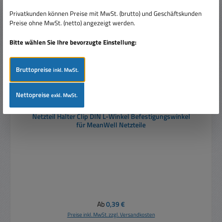
Privatkunden können Preise mit MwSt. (brutto) und Geschäftskunden
Preise ohne MwSt. (netto) angezeigt werden.
Bitte wählen Sie Ihre bevorzugte Einstellung:
Bruttopreise
inkl. MwSt.
Nettopreise
exkl. MwSt.
Netzteil Halter Clip DIN L-Winkel Befestigungswinkel
für MeanWell Netzteile
Regulärer Preis:
Ab
0,39 €
Preise inkl. MwSt. zzgl. Versandkosten