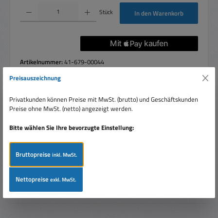
Produkt Anzahl: Gib den gewünschten Wert ein oder benutze die Schaltflächen um die 
Stück
In den Warenkorb
Artikelnummer:
41-679-00044
Preisauszeichnung
Privatkunden können Preise mit MwSt. (brutto) und Geschäftskunden
Beschreibung
Preise ohne MwSt. (netto) angezeigt werden.
Kurzer Adapter 3-poliger Schutzkontaktstecker auf 3-polige
Bitte wählen Sie Ihre bevorzugte Einstellung:
UK-Einbaubuchse (passen auch bedingt andere Stecker
hinein mit Du…
Mehr
Bruttopreise
inkl. MwSt.
Bewertungen
Nettopreise
exkl. MwSt.