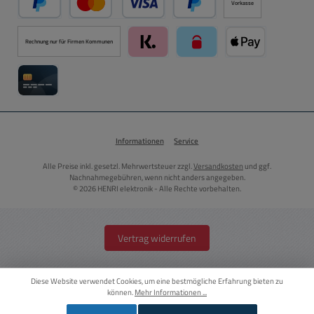
Vorkasse
PayPal
Kredit- oder Debitkarte über PayPal
Später Bezahlen über PayPal
Rechnung nur für Firmen Kommunen
Klarna über Mollie Zahlungssystem
paysafecard über Mollie Zah
Apple Pay über M
Kreditkarte über Mollie Zahlungssystem
Informationen
Service
Alle Preise inkl. gesetzl. Mehrwertsteuer zzgl.
Versandkosten
und ggf.
Nachnahmegebühren, wenn nicht anders angegeben.
© 2026 HENRI elektronik - Alle Rechte vorbehalten.
Vertrag widerrufen
Diese Website verwendet Cookies, um eine bestmögliche Erfahrung bieten zu
können.
Mehr Informationen ...