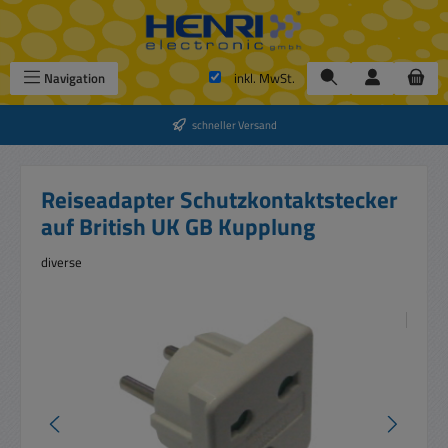
Zum Hauptinhalt springen
Navigation
inkl. MwSt.
schneller Versand
Reiseadapter Schutzkontaktstecker
auf British UK GB Kupplung
diverse
Bildergalerie überspringen