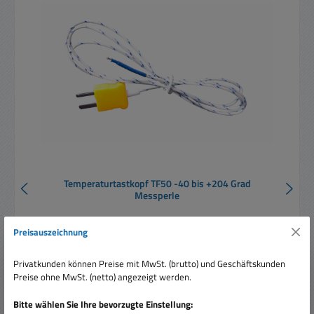
Temperaturtastkopf TF50 -40 bis +204 Grad
Messperle
Preisauszeichnung
Privatkunden können Preise mit MwSt. (brutto) und Geschäftskunden
Preise ohne MwSt. (netto) angezeigt werden.
Bitte wählen Sie Ihre bevorzugte Einstellung:
Regulärer Preis:
3,30 €