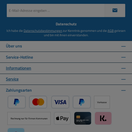
E-
Mail-
Adresse
*
Datenschutz
Ich habe die
Datenschutzbestimmungen
zur Kenntnis genommen und die
AGB
gelesen
und bin mit ihnen einverstanden.
Über uns
Service-Hotline
Informationen
Service
Zahlungsarten
Vorkasse
PayPal
Kredit- oder Debitkarte über PayPal
Später Bezahlen über PayPal
Rechnung nur für Firmen Kommunen
Apple Pay über Mollie Zahlungssystem
Kreditkarte über Mollie Zahl
Klarna über Moll