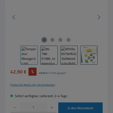
Verkaufspreis:
42,90 €
%
Regulärer Preis:
49,86 €
(13.96% gespart)
Preise inkl. MwSt. zzgl. Versandkosten
Sofort verfügbar, Lieferzeit: 2-4 Tage
Produkt Anzahl: Gib den gewünschten Wert ein oder benutze die Schaltflächen um die 
In den Warenkorb