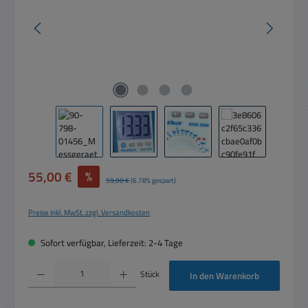
Verkaufspreis:
55,00 €
%
Regulärer Preis:
59,00 €
(6.78% gespart)
Preise inkl. MwSt. zzgl. Versandkosten
Sofort verfügbar, Lieferzeit: 2-4 Tage
Produkt Anzahl: Gib den gewünschten Wert ein oder benutze die Schaltflächen um die 
Stück
In den Warenkorb