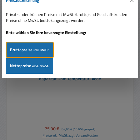
Preisauszeichnung
Privatkunden können Preise mit MwSt. (brutto) und Geschäftskunden
Preise ohne MwSt. (netto) angezeigt werden.
Bitte wählen Sie Ihre bevorzugte Einstellung:
Bruttopreise
inkl. MwSt.
Nettopreise
exkl. MwSt.
Messgerät 3320 mit Bargraph Volt Amp Frequenz
Kapazität Ohm Temperatur Diode
Verkaufspreis:
75,90 €
Regulärer Preis:
84,95 €
(10.65% gespart)
Preise inkl. MwSt. zzgl. Versandkosten