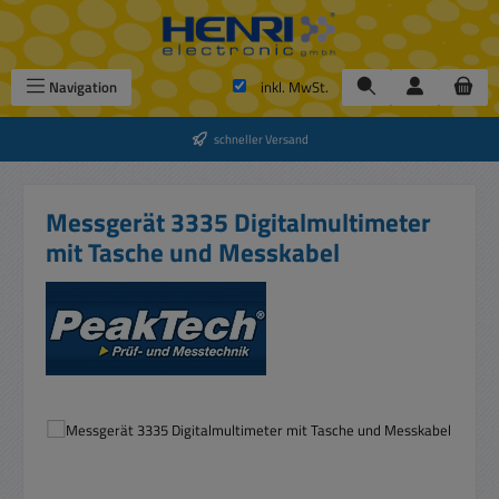
Zum Hauptinhalt springen
Navigation
inkl. MwSt.
schneller Versand
Messgerät 3335 Digitalmultimeter
mit Tasche und Messkabel
Bildergalerie überspringen