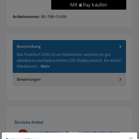
Artikelnummer:
90-798-01456
Beschreibung
Das PeakTech 3335 ist ein Multimeter welches ein gut
ablesbares und beleuchtetes LCD-Display besitzt. Ein echter
Alleskönner…
Mehr
Bewertungen
Produktgalerie überspringen
Ähnliche Artikel
Rabatt
%