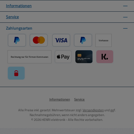
Informationen
Service
Zahlungsarten
Vorkasse
PayPal
Kredit- oder Debitkarte über PayPal
Später Bezahlen über PayPal
Rechnung nur für Firmen Kommunen
Apple Pay über Mollie Zahlungssystem
Kreditkarte über Mollie Zahl
Klarna über Moll
paysafecard über Mollie Zahlungssystem
Informationen
Service
Alle Preise inkl. gesetzl. Mehrwertsteuer zzgl.
Versandkosten
und ggf.
Nachnahmegebühren, wenn nicht anders angegeben.
© 2026 HENRI elektronik - Alle Rechte vorbehalten.