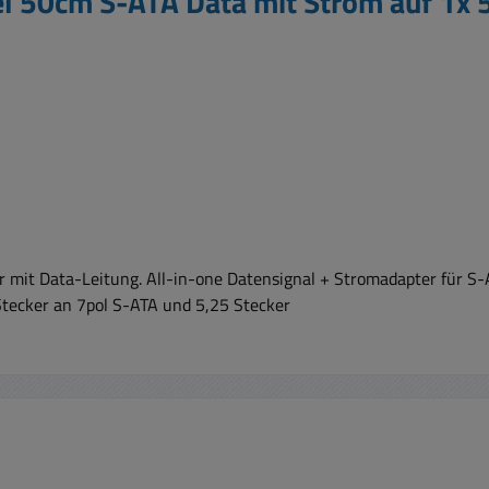
l 50cm S-ATA Data mit Strom auf 1x 
mit Data-Leitung. All-in-one Datensignal + Stromadapter für S-A
tecker an 7pol S-ATA und 5,25 Stecker