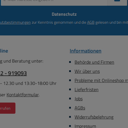
Mail-
den Anschluss einer Serial-
Adresse
ATA Festplatte mit
Datenschutz
*
zusätzlicher
utzbestimmungen
zur Kenntnis genommen und die
AGB
gelesen und bin mit
Stromversorgung. 22pol S-
ATA Stecker an 7pol S-ATA
und 5,25 Stecker
line
Informationen
g und Beratung unter:
Behörde und Firmen
Wir über uns
62 - 919093
Probleme mit Onlineshop 
 - 12.30 und 13:30-18:00 Uhr
Lieferfristen
ser
Kontaktformular
.
Jobs
AGBs
rrufen
Widerrufsbelehrung
Impressum