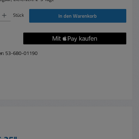
 Gib den gewünschten Wert ein oder benutze die Schaltflächen um die Anzahl 
Stück
In den Warenkorb
er:
53-680-01190