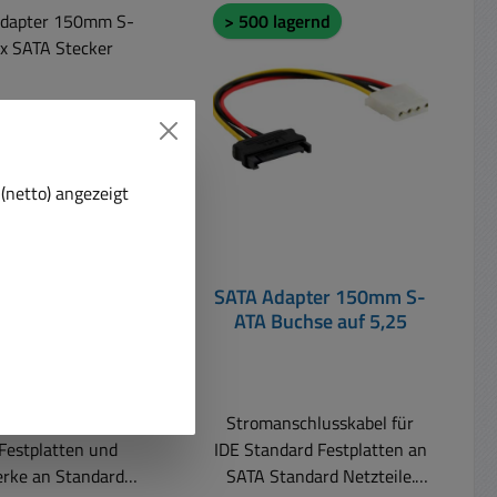
t
> 500 lagernd
(netto) angezeigt
dapter 150mm S-
SATA Adapter 150mm S-
 2x SATA Stecker
ATA Buchse auf 5,25
schlusskabel für
Stromanschlusskabel für
Festplatten und
IDE Standard Festplatten an
rke an Standard
SATA Standard Netzteile.