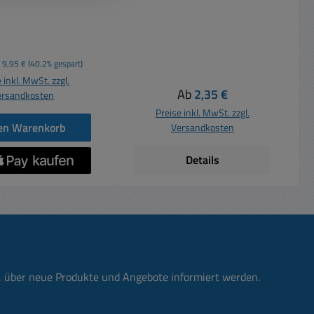
und
15pin SATA Buchse (Geräte-
ecker an 2x SATA
Seite) an 4pol. Stecker
stecker AWG 18
(Kabel-Seite) 4x AWG 18
n Länge ca. 15cm
Litzen Länge ca. 15cm
spreis:
Regulärer Preis:
9,95 €
(40.2% gespart)
 inkl. MwSt. zzgl.
Regulärer Preis:
Ab
2,35 €
ersandkosten
Preise inkl. MwSt. zzgl.
den Warenkorb
Versandkosten
Details
n, über neue Produkte und Angebote informiert werden.