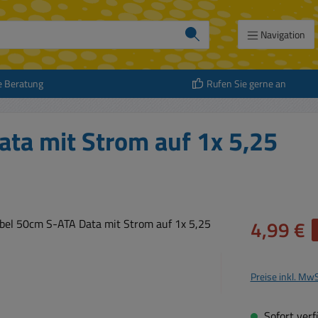
Navigation
e Beratung
Rufen Sie gerne an
ta mit Strom auf 1x 5,25
Verkaufspreis:
4,99 €
Preise inkl. Mw
Sofort verfü