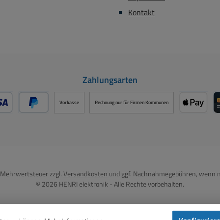
Kontakt
Zahlungsarten
Vorkasse
Rechnung nur für Firmen Kommunen
- oder Debitkarte über PayPal
Später Bezahlen über PayPal
Apple P
l. Mehrwertsteuer zzgl.
Versandkosten
und ggf. Nachnahmegebühren, wenn n
© 2026 HENRI elektronik - Alle Rechte vorbehalten.