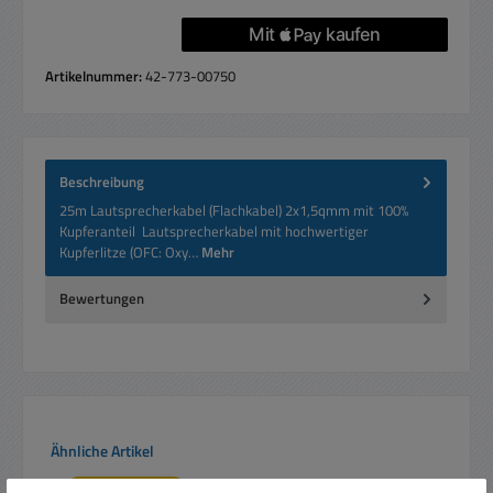
Artikelnummer:
42-773-00750
Beschreibung
25m Lautsprecherkabel (Flachkabel) 2x1,5qmm mit 100%
Kupferanteil Lautsprecherkabel mit hochwertiger
Kupferlitze (OFC: Oxy…
Mehr
Bewertungen
Produktgalerie überspringen
Ähnliche Artikel
Nur 3 auf Lager!