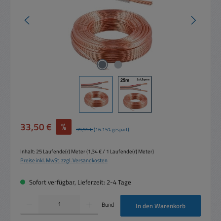
Verkaufspreis:
33,50 €
%
Regulärer Preis:
39,95 €
(16.15% gespart)
Inhalt:
25 Laufende(r) Meter
(1,34 € / 1 Laufende(r) Meter)
Preise inkl. MwSt. zzgl. Versandkosten
Sofort verfügbar, Lieferzeit: 2-4 Tage
Produkt Anzahl: Gib den gewünschten Wert ein oder benutze die Schaltflächen um die 
Bund
In den Warenkorb