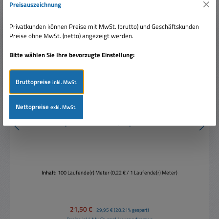
Preisauszeichnung
Rabatt
%
Privatkunden können Preise mit MwSt. (brutto) und Geschäftskunden
Preise ohne MwSt. (netto) angezeigt werden.
Bitte wählen Sie Ihre bevorzugte Einstellung:
Bruttopreise
inkl. MwSt.
Nettopreise
exkl. MwSt.
100m Lautsprecherkabel 2x 0,75qmm Weiss CCA Litze
Inhalt:
100 Laufende(r) Meter
(0,22 € / 1 Laufende(r) Meter)
Verkaufspreis:
21,50 €
Regulärer Preis:
29,95 €
(28.21% gespart)