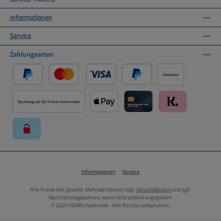
Informationen
Service
Zahlungsarten
Vorkasse
PayPal
Kredit- oder Debitkarte über PayPal
Später Bezahlen über PayPal
Rechnung nur für Firmen Kommunen
Apple Pay über Mollie Zahlungssystem
Kreditkarte über Mollie Zahl
Klarna über Moll
paysafecard über Mollie Zahlungssystem
Informationen
Service
Alle Preise inkl. gesetzl. Mehrwertsteuer zzgl.
Versandkosten
und ggf.
Nachnahmegebühren, wenn nicht anders angegeben.
© 2026 HENRI elektronik - Alle Rechte vorbehalten.