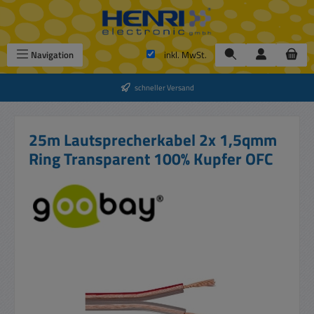
Zum Hauptinhalt springen
Navigation
inkl. MwSt.
schneller Versand
25m Lautsprecherkabel 2x 1,5qmm
Ring Transparent 100% Kupfer OFC
Bildergalerie überspringen