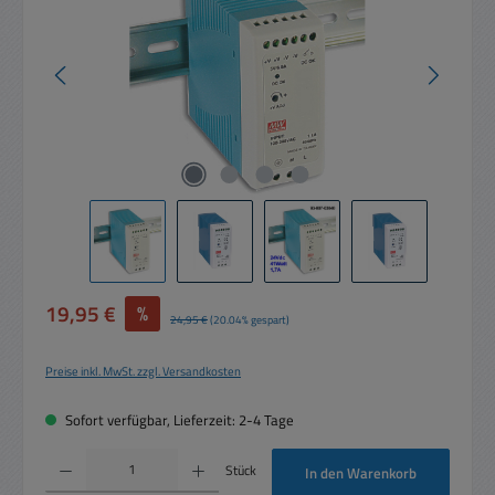
Verkaufspreis:
19,95 €
%
Regulärer Preis:
24,95 €
(20.04% gespart)
Preise inkl. MwSt. zzgl. Versandkosten
Sofort verfügbar, Lieferzeit: 2-4 Tage
Produkt Anzahl: Gib den gewünschten Wert ein oder benutze die Schaltflächen um die 
Stück
In den Warenkorb