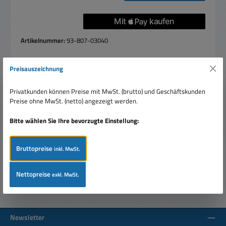
Artikelnummer:
93-807-03040
Preisauszeichnung
Beschreibung
Privatkunden können Preise mit MwSt. (brutto) und Geschäftskunden
Preise ohne MwSt. (netto) angezeigt werden.
24V 40W Netzteil direkt auf DIN-Schiene (Hutschiene)
montierbar ideal für Maschinenbau, Schaltschrankmontage,
Bitte wählen Sie Ihre bevorzugte Einstellung:
Sicherheits…
Mehr
Bewertungen
Bruttopreise
inkl. MwSt.
Nettopreise
exkl. MwSt.
Newsletter