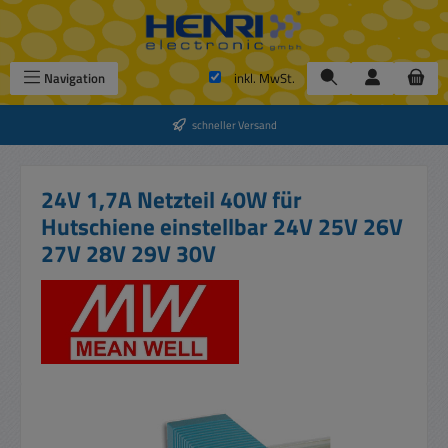
Zum Hauptinhalt springen
Navigation
inkl. MwSt.
schneller Versand
24V 1,7A Netzteil 40W für
Hutschiene einstellbar 24V 25V 26V
27V 28V 29V 30V
Bildergalerie überspringen