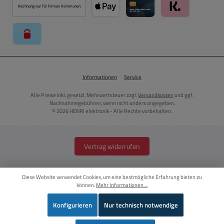
Rechnung nur für Firmen Kommunen
Apple Pay über Mollie Zahlungssystem
Kreditkarte über Mollie Zahl
Klarna über Moll
paysafecard über Mollie Zahlungssystem
Informationen
Service
Alle Preise inkl. gesetzl. Mehrwertsteuer zzgl.
Versandkosten
und ggf.
Nachnahmegebühren, wenn nicht anders angegeben.
© 2026 HENRI elektronik - Alle Rechte vorbehalten.
Vertrag widerrufen
Diese Website verwendet Cookies, um eine bestmögliche Erfahrung bieten zu
können.
Mehr Informationen ...
Konfigurieren
Nur technisch notwendige