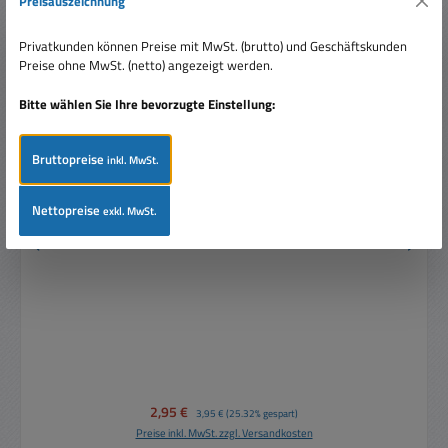
Preisauszeichnung
Privatkunden können Preise mit MwSt. (brutto) und Geschäftskunden
Preise ohne MwSt. (netto) angezeigt werden.
Bitte wählen Sie Ihre bevorzugte Einstellung:
Bruttopreise
inkl. MwSt.
Nettopreise
exkl. MwSt.
Hutschiene DIN-Schiene gelocht 500mm B 35mm
Verkaufspreis:
2,95 €
Regulärer Preis:
3,95 €
(25.32% gespart)
Preise inkl. MwSt. zzgl. Versandkosten