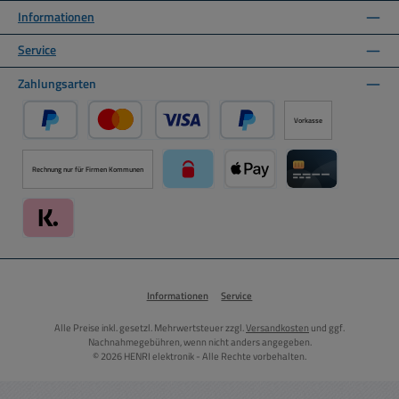
Informationen
Service
Zahlungsarten
Vorkasse
PayPal
Kredit- oder Debitkarte über PayPal
Später Bezahlen über PayPal
Rechnung nur für Firmen Kommunen
paysafecard über Mollie Zahlungssystem
Apple Pay über Mollie Zahlu
Kreditkarte über
Klarna über Mollie Zahlungssystem
Informationen
Service
Alle Preise inkl. gesetzl. Mehrwertsteuer zzgl.
Versandkosten
und ggf.
Nachnahmegebühren, wenn nicht anders angegeben.
© 2026 HENRI elektronik - Alle Rechte vorbehalten.