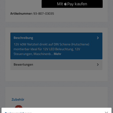
Artikelnummer:
93-807-03035
Beschreibung
12V 40W Netzteil direkt auf DIN Schiene (Hutschiene)
montierbar Ideal für 12V LED Beleuchtung, 12V
Steuerungen, Maschinenb…
Mehr
Bewertungen
Produktgalerie überspringen
Zubehör
Rabatt
%