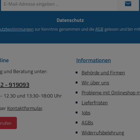
C =
Gehäuse komplett
E-
Mail-
rom
vergossen Schutzart IP67
Adresse
sgang 0-
Integrierter Thermoschalter
Datenschutz
*
6A
105°C MM Zeichen
utzbestimmungen
zur Kenntnis genommen und die
AGB
gelesen und bin mit
nitt
Abmessungen.: L:108mm B:
ngang
77mm H: 66mm Gewicht:
a. 0,5m
1,7kg Ersetzt auch bedingt
offenes
TDC-Power DE-12060T mit
line
Informationen
70VA
ngH05RR-
g und Beratung unter:
Behörde und Firmen
plett
Wir über uns
62 - 919093
lich
Probleme mit Onlineshop 
 - 12.30 und 13:30-18:00 Uhr
oschalter
Lieferfristen
ser
Kontaktformular
.
Jobs
icherung
ungen.:
AGBs
rrufen
93mm
Widerrufsbelehrung
: 4,1kg