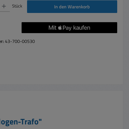
 Gib den gewünschten Wert ein oder benutze die Schaltflächen um die Anzahl 
Stück
In den Warenkorb
er:
43-700-00530
logen-Trafo"