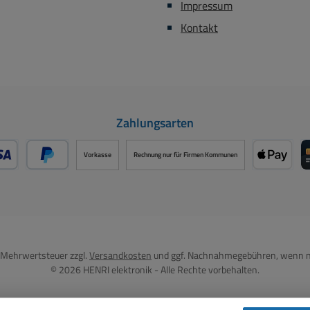
Impressum
Kontakt
Zahlungsarten
Vorkasse
Rechnung nur für Firmen Kommunen
- oder Debitkarte über PayPal
Später Bezahlen über PayPal
Apple P
l. Mehrwertsteuer zzgl.
Versandkosten
und ggf. Nachnahmegebühren, wenn n
© 2026 HENRI elektronik - Alle Rechte vorbehalten.