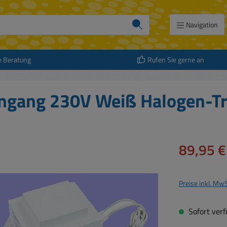
Navigation
e Beratung
Rufen Sie gerne an
ingang 230V Weiß Halogen-Tr
Verkaufspreis:
89,95 €
Preise inkl. Mw
Sofort verfü