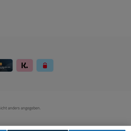
ay über Mollie Zahlungssystem
Kreditkarte über Mollie Zahlungssystem
Klarna über Mollie Zahlungssystem
paysafecard über Mollie Zahlungssystem
icht anders angegeben.