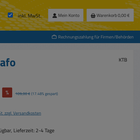
inkl. MwSt.
Mein Konto
Warenkorb
0,00 €
Rechnungszahlung für Firmen/Behörden
afo
KTB
%
Regulärer Preis:
109,00 €
(17.48% gespart)
St. zzgl. Versandkosten
gbar, Lieferzeit: 2-4 Tage