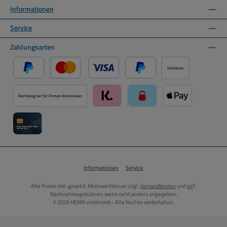
Informationen
Service
Zahlungsarten
Vorkasse
PayPal
Kredit- oder Debitkarte über PayPal
Später Bezahlen über PayPal
Rechnung nur für Firmen Kommunen
Klarna über Mollie Zahlungssystem
paysafecard über Mollie Zah
Apple Pay über M
Kreditkarte über Mollie Zahlungssystem
Informationen
Service
Alle Preise inkl. gesetzl. Mehrwertsteuer zzgl.
Versandkosten
und ggf.
Nachnahmegebühren, wenn nicht anders angegeben.
© 2026 HENRI elektronik - Alle Rechte vorbehalten.