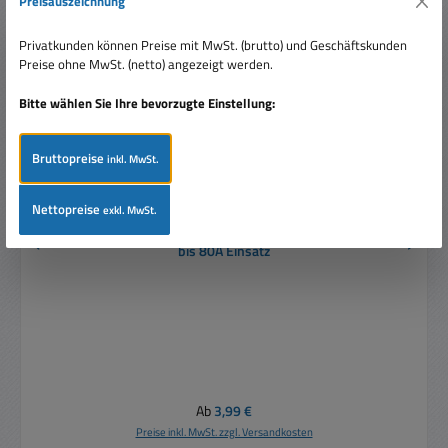
Preisauszeichnung
Privatkunden können Preise mit MwSt. (brutto) und Geschäftskunden
Preise ohne MwSt. (netto) angezeigt werden.
Bitte wählen Sie Ihre bevorzugte Einstellung:
Bruttopreise
inkl. MwSt.
Nettopreise
exkl. MwSt.
AGU Sicherungshalter für ATO bzw. AGU Sicherungen
bis 80A Einsatz
Regulärer Preis:
Ab
3,99 €
Preise inkl. MwSt. zzgl. Versandkosten