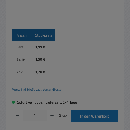
Anzahl
Stückpreis
1,99 €
Bis
9
1,50 €
Bis
19
1,20 €
Ab
20
Preise inkl. MwSt. zzgl. Versandkosten
Sofort verfügbar, Lieferzeit: 2-4 Tage
Produkt Anzahl: Gib den gewünschten Wert ein oder benutze die Schaltflächen um die 
Stück
In den Warenkorb