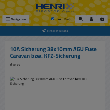
Zum Hauptinhalt springen
Navigation
inkl. MwSt.
schneller Versand
10A Sicherung 38x10mm AGU Fuse
Caravan bzw. KFZ-Sicherung
diverse
Bildergalerie überspringen