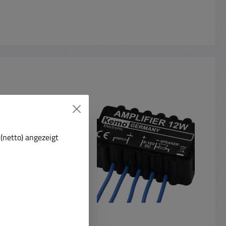
auft
t
(netto) angezeigt