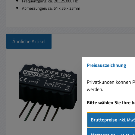
Frequenzgang: ca. 20...25.000 Hz
Abmessungen: ca. 61 x 35 x 23mm
Ähnliche Artikel
Produktgalerie überspringen
Preisauszeichnung
Privatkunden können Pr
werden.
Bitte wählen Sie Ihre 
Bruttopreise
inkl. MwS
Nettopreise