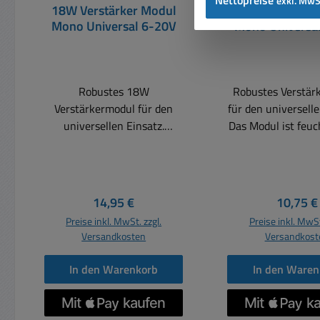
exkl. MwS
18W Verstärker Modul
3,5W Verstärke
Mono Universal 6-20V
Mono Universa
Robustes 18W
Robustes Verstär
Verstärkermodul für den
für den universelle
universellen Einsatz.
Das Modul ist feuc
Betriebsspannung 12V
und rüttelfest ve
typisch oder 6-20V Das
Die Vergussmasse
Modul ist feuchtigkeits- und
Modulgehäuse bes
rüttelfest vergossen. Die
einem spezielle
Regulärer Preis:
Reguläre
14,95 €
10,75 €
Vergussmasse und die
wärmeleitfäh
Preise inkl. MwSt. zzgl.
Preise inkl. MwSt
Modulgehäuse bestehen aus
Kunststoff. Daher 
Versandkosten
Versandkost
einem speziellen, hoch
zusätzlichen Küh
wärmeleitfähigen
erforderlich. Das 
In den Warenkorb
In den Waren
Kunststoff. Daher sind keine
elektronisch 
zusätzlichen Kühlkörper
Überhitzung
erforderlich. Das Modul ist
Überlastung ges