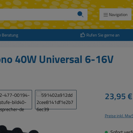
Navigation
e Beratung
Rufen Sie gerne an
no 40W Universal 6-16V
Regulärer Prei
23,95 €
Preise inkl. Mw
Sofort verfü