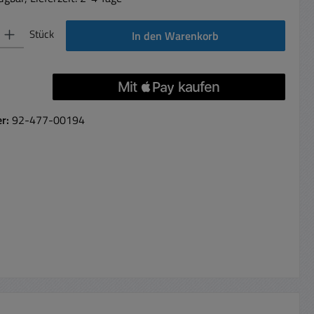
 Gib den gewünschten Wert ein oder benutze die Schaltflächen um die Anzahl 
Stück
In den Warenkorb
er:
92-477-00194