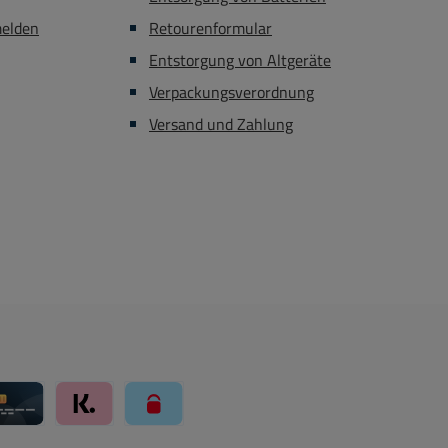
21-817-00156 =
erhältlich Bst Nr 92-477-
melden
Retourenformular
hm LOG Poti mit
00198 = Vorverstärker Bst
Entstorgung von Altgeräte
6mm Achse
Nr 39-796-00003 =
Verpackungsverordnung
Lüsterklemme Bst Nr 93-
815-01125 = 12V Netzteil
Versand und Zahlung
Bst Nr 33-475-00120 = 9V
Batterieclip Bst Nr 33-175-
02055 = 9V Akku Bst
Nr 33-460-00039 = 9V
Batterie
ay über Mollie Zahlungssystem
Kreditkarte über Mollie Zahlungssystem
Klarna über Mollie Zahlungssystem
paysafecard über Mollie Zahlungssystem