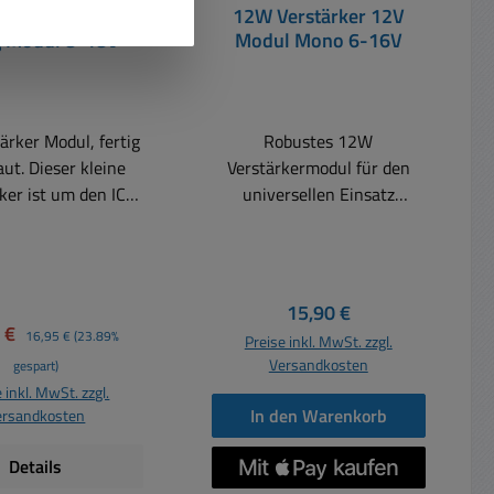
rstärker Mono
12W Verstärker 12V
g Modul 8-18V
Modul Mono 6-16V
ärker Modul, fertig
Robustes 12W
ut. Dieser kleine
Verstärkermodul für den
ker ist um den IC
universellen Einsatz
 aufgebaut, der 7
Betriebsspannung 12V
4-Ohm liefern kann
typisch oder 6-16V DC Das
att rms an 4-Ohm.
Modul ist feuchtigkeits- und
IC ist komplett
rüttelfest vergossen Die
Regulärer Preis:
15,90 €
zschluss- und
Vergussmasse und die
ufspreis:
Regulärer Preis:
0 €
16,95 €
(23.89%
Preise inkl. MwSt. zzgl.
urgeschützt. Eine
Modulgehäuse bestehen aus
Versandkosten
gespart)
e Gleichspannung
einem speziellen, hoch
 inkl. MwSt. zzgl.
 als Versorgung
wärmeleitfähigen
In den Warenkorb
ersandkosten
nische Daten:
Kunststoff Daher sind keine
istung: 7W an 4-
zusätzlichen Kühlkörper
Details
erforderlich Das Modul ist