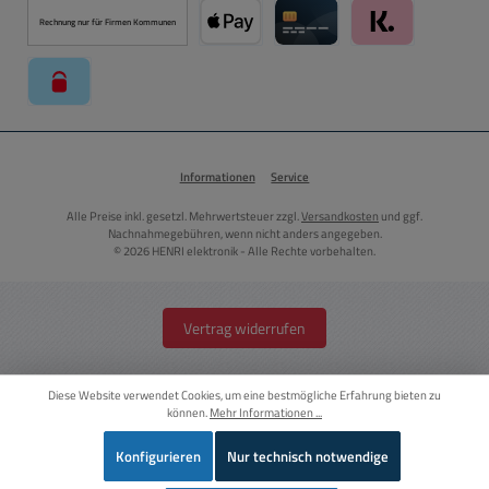
Rechnung nur für Firmen Kommunen
Apple Pay über Mollie Zahlungssystem
Kreditkarte über Mollie Zahl
Klarna über Moll
paysafecard über Mollie Zahlungssystem
Informationen
Service
Alle Preise inkl. gesetzl. Mehrwertsteuer zzgl.
Versandkosten
und ggf.
Nachnahmegebühren, wenn nicht anders angegeben.
© 2026 HENRI elektronik - Alle Rechte vorbehalten.
Vertrag widerrufen
Diese Website verwendet Cookies, um eine bestmögliche Erfahrung bieten zu
können.
Mehr Informationen ...
Konfigurieren
Nur technisch notwendige