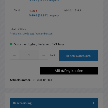
3,99 €
(64.91% gespart)
1,20 €
Ab
16
0,30 € / 1 Stück
3,99 €
(69.92% gespart)
Inhalt:
4 Stück
Preise inkl. MwSt. zzgl. Versandkosten
Sofort verfügbar, Lieferzeit: 1-3 Tage
Produkt Anzahl: Gib den gewünschten Wert ein oder benutze die Schaltflächen um die 
Pack
In den Warenkorb
Artikelnummer:
33-460-01300
Beschreibung