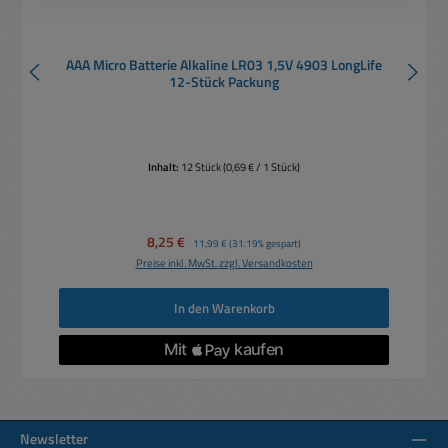
AAA Micro Batterie Alkaline LR03 1,5V 4903 LongLife
12-Stück Packung
Inhalt:
12 Stück
(0,69 € / 1 Stück)
Verkaufspreis:
8,25 €
Regulärer Preis:
11,99 €
(31.19% gespart)
Preise inkl. MwSt. zzgl. Versandkosten
In den Warenkorb
Newsletter