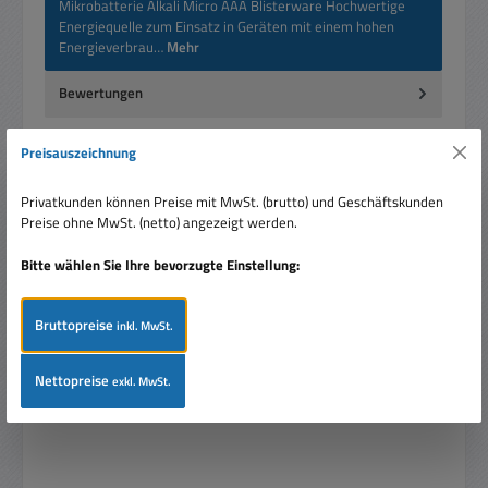
Mikrobatterie Alkali Micro AAA Blisterware Hochwertige
Energiequelle zum Einsatz in Geräten mit einem hohen
Energieverbrau…
Mehr
Bewertungen
Preisauszeichnung
Privatkunden können Preise mit MwSt. (brutto) und Geschäftskunden
Preise ohne MwSt. (netto) angezeigt werden.
Produktgalerie überspringen
Ähnliche Artikel
Bitte wählen Sie Ihre bevorzugte Einstellung:
Rabatt
%
Tipp
Bruttopreise
inkl. MwSt.
Nettopreise
exkl. MwSt.