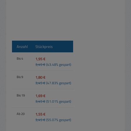
Anzahl
Stückpreis
1,95 €
Bis
4
3,45 €
(43.48% gespart)
1,80 €
Bis
9
3,45 €
(47.83% gespart)
1,69 €
Bis
19
3,45 €
(51.01% gespart)
1,55 €
Ab
20
3,45 €
(55.07% gespart)