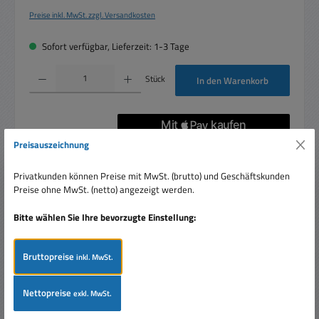
Preise inkl. MwSt. zzgl. Versandkosten
Sofort verfügbar, Lieferzeit: 1-3 Tage
Produkt Anzahl: Gib den gewünschten Wert ein oder benutze die Schaltflächen um die 
Stück
In den Warenkorb
Preisauszeichnung
Artikelnummer:
33-788-00080
Privatkunden können Preise mit MwSt. (brutto) und Geschäftskunden
Preise ohne MwSt. (netto) angezeigt werden.
Bitte wählen Sie Ihre bevorzugte Einstellung:
Beschreibung
CR1225 Lithium Zelle 3V Knopfzelle Ansmann
CR1225Kapazität: 50mAhTemperaturbereich: -20°C bis
Bruttopreise
inkl. MwSt.
+60°CIdeal für Uhren, Taschenr…
Mehr
Nettopreise
exkl. MwSt.
Bewertungen