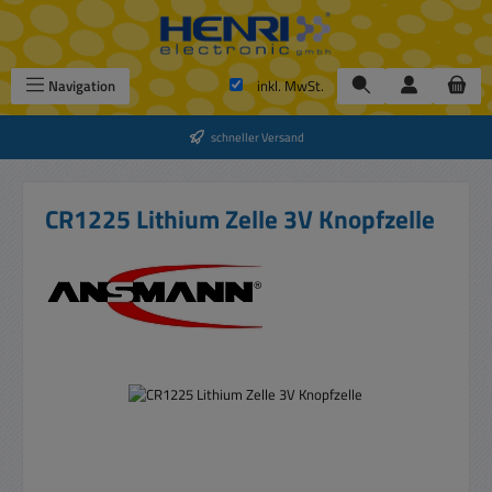
Zum Hauptinhalt springen
Navigation
inkl. MwSt.
schneller Versand
CR1225 Lithium Zelle 3V Knopfzelle
Bildergalerie überspringen