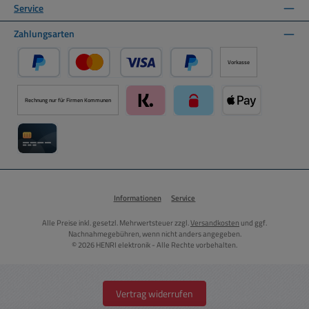
Service
Zahlungsarten
Vorkasse
PayPal
Kredit- oder Debitkarte über PayPal
Später Bezahlen über PayPal
Rechnung nur für Firmen Kommunen
Klarna über Mollie Zahlungssystem
paysafecard über Mollie Zah
Apple Pay über M
Kreditkarte über Mollie Zahlungssystem
Informationen
Service
Alle Preise inkl. gesetzl. Mehrwertsteuer zzgl.
Versandkosten
und ggf.
Nachnahmegebühren, wenn nicht anders angegeben.
© 2026 HENRI elektronik - Alle Rechte vorbehalten.
Vertrag widerrufen