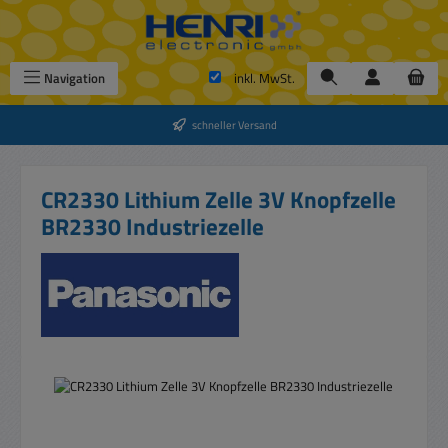
Zum Hauptinhalt springen
Navigation
inkl. MwSt.
schneller Versand
CR2330 Lithium Zelle 3V Knopfzelle
BR2330 Industriezelle
Bildergalerie überspringen