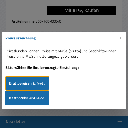
Artikelnummer:
33-708-00040
Preisauszeichnung
Beschreibung
Privatkunden können Preise mit MwSt. (brutto) und Geschäftskunden
CR2330 Lithium Zelle 3V Knopfzelle BR2330Größe der Zelle
Preise ohne MwSt. (netto) angezeigt werden.
DM: 23mm Höhe 3mm BR2330 KnopfzelleNennspannung
3Volt Kapazität : 2…
Mehr
Bitte wählen Sie Ihre bevorzugte Einstellung:
Bewertungen
Bruttopreise
inkl. MwSt.
Nettopreise
exkl. MwSt.
Newsletter