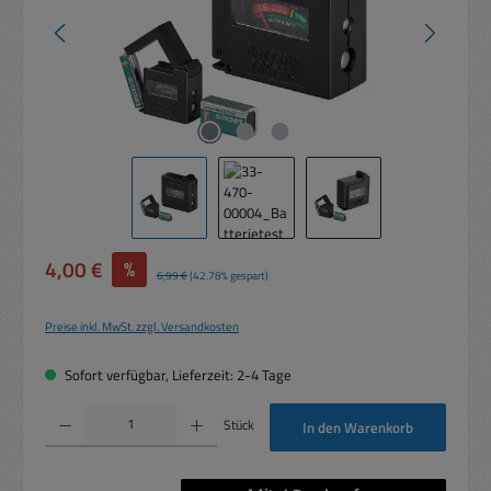
Verkaufspreis:
4,00 €
%
Regulärer Preis:
6,99 €
(42.78% gespart)
Preise inkl. MwSt. zzgl. Versandkosten
Sofort verfügbar, Lieferzeit: 2-4 Tage
Produkt Anzahl: Gib den gewünschten Wert ein oder benutze die Schaltflächen um die 
Stück
In den Warenkorb