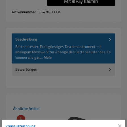
Artikelnummer:
33-470-00004
Beschreibung
Batterietester. Preisgünstiges Tascheninstrument mit
analogem Messwerk zur Anzeige des Batteriezustandes. Es
können alle gän…
Mehr
Bewertungen
Produktgalerie überspringen
Ähnliche Artikel
Rabatt
%
Preisauszeichnung