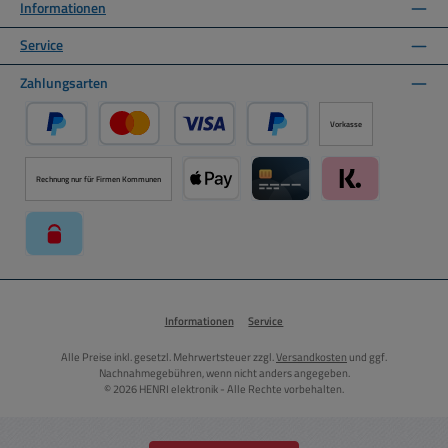
Informationen
Service
Zahlungsarten
Vorkasse
PayPal
Kredit- oder Debitkarte über PayPal
Später Bezahlen über PayPal
Rechnung nur für Firmen Kommunen
Apple Pay über Mollie Zahlungssystem
Kreditkarte über Mollie Zahl
Klarna über Moll
paysafecard über Mollie Zahlungssystem
Informationen
Service
Alle Preise inkl. gesetzl. Mehrwertsteuer zzgl.
Versandkosten
und ggf.
Nachnahmegebühren, wenn nicht anders angegeben.
© 2026 HENRI elektronik - Alle Rechte vorbehalten.