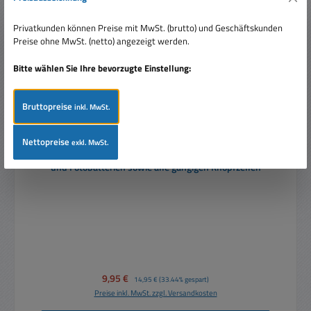
Privatkunden können Preise mit MwSt. (brutto) und Geschäftskunden
Preise ohne MwSt. (netto) angezeigt werden.
Bitte wählen Sie Ihre bevorzugte Einstellung:
Bruttopreise
inkl. MwSt.
Nettopreise
exkl. MwSt.
Batterietester mit analogem Messwerk für Standard-
und Fotobatterien sowie alle gängigen Knopfzellen
Verkaufspreis:
9,95 €
Regulärer Preis:
14,95 €
(33.44% gespart)
Preise inkl. MwSt. zzgl. Versandkosten