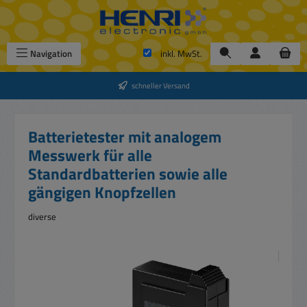
Zum Hauptinhalt springen
Navigation
inkl. MwSt.
schneller Versand
Batterietester mit analogem
Messwerk für alle
Standardbatterien sowie alle
gängigen Knopfzellen
diverse
Bildergalerie überspringen