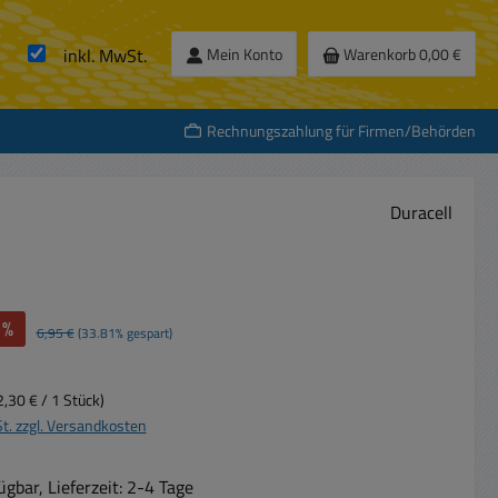
inkl. MwSt.
Mein Konto
Warenkorb
0,00 €
Rechnungszahlung für Firmen/Behörden
Duracell
%
Regulärer Preis:
6,95 €
(33.81% gespart)
2,30 € / 1 Stück)
St. zzgl. Versandkosten
gbar, Lieferzeit: 2-4 Tage