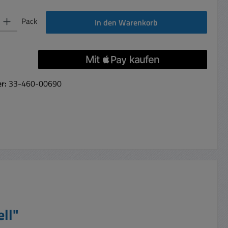
 Gib den gewünschten Wert ein oder benutze die Schaltflächen um die Anzahl 
Pack
In den Warenkorb
er:
33-460-00690
ll"