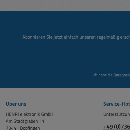
Fernbedienungen usw. Die
Batterie bietet maximale
Energie bei kleinster
Bauform (AAAA) Geringe
Selbstentladung und die
damit verbundene lange
Abonnieren Sie jetzt einfach unseren regelmäßig ersc
Lagerfähigkeit bieten
entscheidende Vorteile
Lieferumfang: 2 Stück
Packung
Ich habe die
Datensch
Über uns
Service-Hot
HENRI elektronik GmbH
Unterstützun
Am Stadtgraben 11
+49 (0)73
73441 Bopfingen