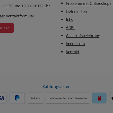
Probleme mit Onlineshop 
 - 12.30 und 13:30-18:00 Uhr
Lieferfristen
ser
Kontaktformular
.
Jobs
AGBs
rrufen
Widerrufsbelehrung
Impressum
Kontakt
Zahlungsarten
Vorkasse
Rechnung nur für Firmen Kommunen
- oder Debitkarte über PayPal
Später Bezahlen über PayPal
paysafe