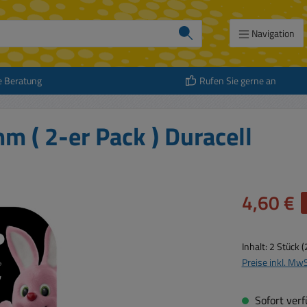
Navigation
e Beratung
Rufen Sie gerne an
 ( 2-er Pack ) Duracell
Verkaufspreis:
4,60 €
Inhalt:
2 Stück
(
Preise inkl. Mw
Sofort verfü