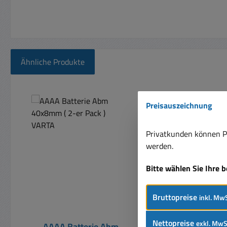
Ähnliche Produkte
Produktgalerie überspringen
Preisauszeichnung
Privatkunden können Pr
werden.
Bitte wählen Sie Ihre 
Bruttopreise
inkl. MwS
Nettopreise
exkl. MwS
AAAA Batterie Abm