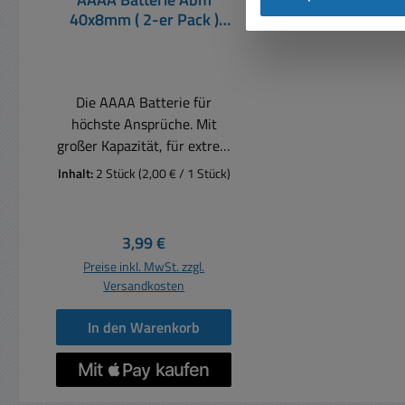
40x8mm ( 2-er Pack )
VARTA
Die AAAA Batterie für
höchste Ansprüche. Mit
großer Kapazität, für extrem
hohe Stromentnahmen
Inhalt:
2 Stück
(2,00 € / 1 Stück)
geeignet Weitere
Bezeichnungen sind Piccolo
LR61, E96, AAAA, MN2500
Regulärer Preis:
3,99 €
Spannung: 1,5 Volt Abm.:
Preise inkl. MwSt. zzgl.
AAAA Durchmesser: 8,0mm
Versandkosten
Höhe: 40,2mm Kompatibel
zu: AAAA , LR 61 , Piccolo ,
In den Warenkorb
Mini , E96 Einsatzbereich:
Blutdruckmessgeräte,
Laserpointer,