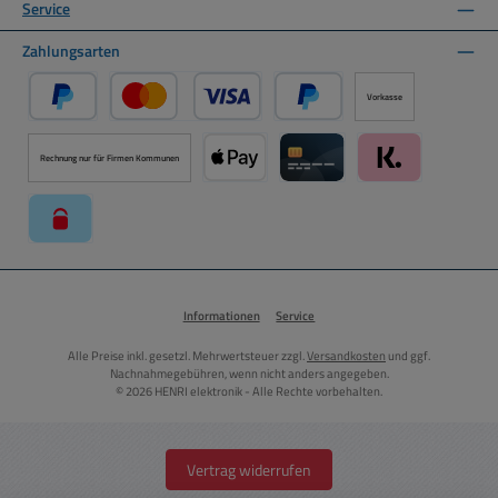
Service
Zahlungsarten
Vorkasse
PayPal
Kredit- oder Debitkarte über PayPal
Später Bezahlen über PayPal
Rechnung nur für Firmen Kommunen
Apple Pay über Mollie Zahlungssystem
Kreditkarte über Mollie Zahl
Klarna über Moll
paysafecard über Mollie Zahlungssystem
Informationen
Service
Alle Preise inkl. gesetzl. Mehrwertsteuer zzgl.
Versandkosten
und ggf.
Nachnahmegebühren, wenn nicht anders angegeben.
© 2026 HENRI elektronik - Alle Rechte vorbehalten.
Vertrag widerrufen