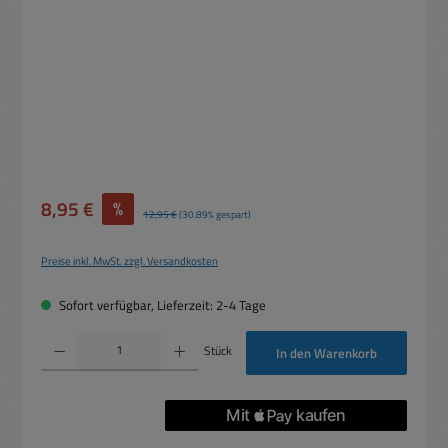
Verkaufspreis:
8,95 €
%
Regulärer Preis:
12,95 €
(30.89% gespart)
Preise inkl. MwSt. zzgl. Versandkosten
Sofort verfügbar, Lieferzeit: 2-4 Tage
Produkt Anzahl: Gib den gewünschten Wert ein oder benutze die Schaltflächen um die 
Stück
In den Warenkorb