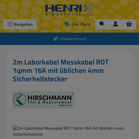
Zum Hauptinhalt springen
Navigation
inkl. MwSt.
schneller Versand
2m Laborkabel Messkabel ROT
1qmm 16A mit üblichen 4mm
Sicherheitstecker
Bildergalerie überspringen