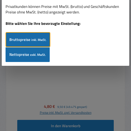
Privatkunden können Preise mit MwSt. (brutto) und Geschäftskunden
Preise ohne MwSt. (netto) angezeigt werden.
Bitte wählen Sie Ihre bevorzugte Einstellung:
Bruttopreise
inkl. MwSt.
1m Laborkabel Messkabel GRÜN CAT-III 16A 1qmm
Nettopreise
exkl. MwSt.
mit üblichen 4mm Sicherheitstecker
Verkaufspreis:
4,80 €
Regulärer Preis:
9,50 €
(49.47% gespart)
Preise inkl. MwSt. zzgl. Versandkosten
In den Warenkorb