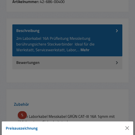
Artikelnummer:
42-686-00400
Beschreibung
2m Laborkabel 16A Prüfleitung Messleitung
berührungsichere Steckverbinder Ideal für die
Werkstatt, Servicewerkstatt, Labor,…
Mehr
Bewertungen
Produktgalerie überspringen
Zubehör
Rabatt
%
Tipp
Preisauszeichnung